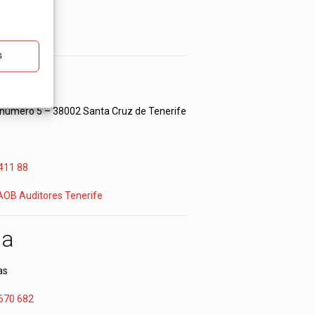
 682
s
fe
ar número 5 – 38002 Santa Cruz de Tenerife
411 88
 AOB Auditores Tenerife
ga
as
670 682