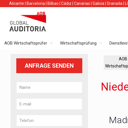
Alicante
|
Barcelona
|
Bilbao
|
Cádiz
|
Canarias
|
Galicia
|
Granada
|
L
AOB Wirtschaftsprüfer
Wirtschaftsprüfung
Dienstlei
AOB
ANFRAGE SENDEN
Wirtschafts
Niede
Madr