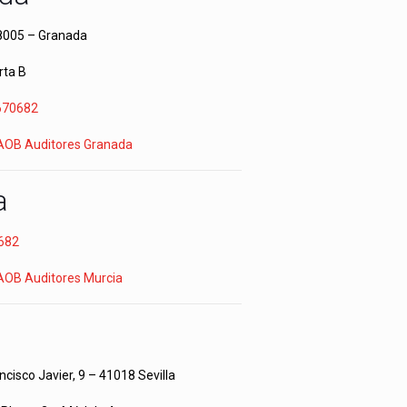
18005 – Granada
rta B
670682
 AOB Auditores Granada
a
 682
 AOB Auditores Murcia
a
cisco Javier, 9 – 41018 Sevilla