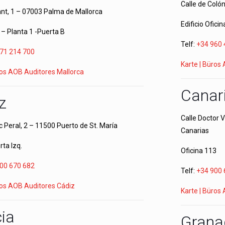
Calle de Colón
nt, 1 – 07003 Palma de Mallorca
Edificio Oficin
 – Planta 1 -Puerta B
Telf:
+34 960 
71 214 700
Karte | Büros
ros AOB Auditores Mallorca
Canar
z
Calle Doctor 
c Peral, 2 – 11500 Puerto de St. María
Canarias
rta Izq.
Oficina 113
00 670 682
Telf:
+34 900 
ros AOB Auditores Cádiz
Karte | Büros
cia
Grana