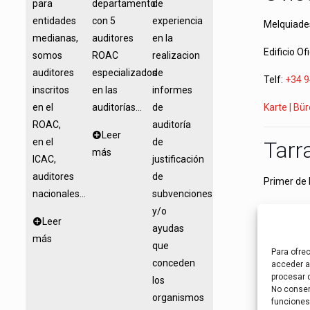
para
departamento
de
entidades
con 5
experiencia
Melquiades
medianas,
auditores
en la
Edificio Of
somos
ROAC
realizacion
auditores
especializados
de
Telf:
+34 9
inscritos
en las
informes
Karte | Bü
en el
auditorías...
de
ROAC,
auditoría
Leer
en el
de
Tarr
más
ICAC,
justificación
auditores
de
Primer de 
nacionales...
subvenciones
Planta 2º 
y/o
Leer
ayudas
Telf:
+34 9
más
que
Para ofre
conceden
Karte | Bü
acceder a 
procesar 
los
No consent
organismos
Alic
funciones