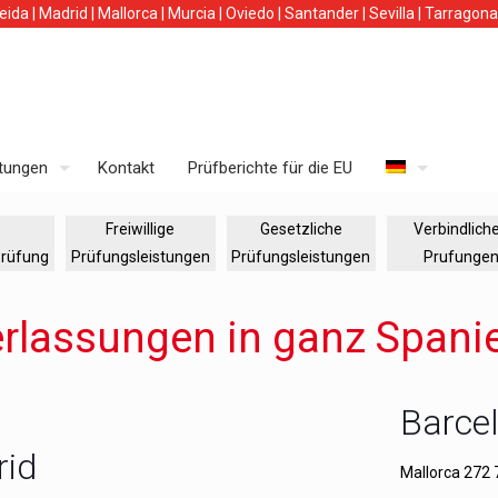
leida
|
Madrid
|
Mallorca
|
Murcia
|
Oviedo
|
Santander
|
Sevilla
|
Tarragona
stungen
Kontakt
Prüfberichte für die EU
Freiwillige
Gesetzliche
Verbindlich
prüfung
Prüfungsleistungen
Prüfungsleistungen
Prufunge
rlassungen in ganz Spani
Barce
id
Mallorca 272 