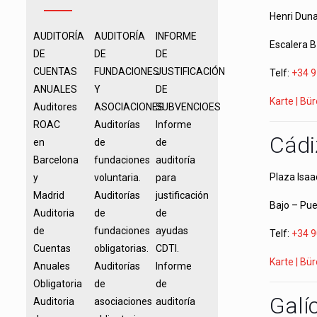
Henri Duna
AUDITORÍA
AUDITORÍA
INFORME
Escalera B
DE
DE
DE
CUENTAS
FUNDACIONES
JUSTIFICACIÓN
Telf:
+34 9
ANUALES
Y
DE
Karte | Bü
Auditores
ASOCIACIONES
SUBVENCIOES
ROAC
Auditorías
Informe
Cádi
en
de
de
Barcelona
fundaciones
auditoría
Plaza Isaa
y
voluntaria.
para
Madrid
Auditorías
justificación
Bajo – Pue
Auditoria
de
de
de
fundaciones
ayudas
Telf:
+34 9
Cuentas
obligatorias.
CDTI.
Karte | Bü
Anuales
Auditorías
Informe
Obligatoria
de
de
Galí
Auditoria
asociaciones
auditoría