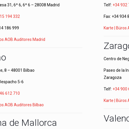
cesa 31, 6º 6, 6º 6 – 28008 Madrid
Telf:
+34 932 
15 194 332
Fax: +34 934 
14 186 999
Karte | Büros
ros AOB Auditores Madrid
Zarag
ao
Centro de Ne
e, 8 – 48001 Bilbao
Paseo de la I
Zaragoza
 Despacho 5-6
Telf:
+34 900 
46 612 710
Karte | Büros
ros AOB Auditores Bilbao
Valen
a de Mallorca