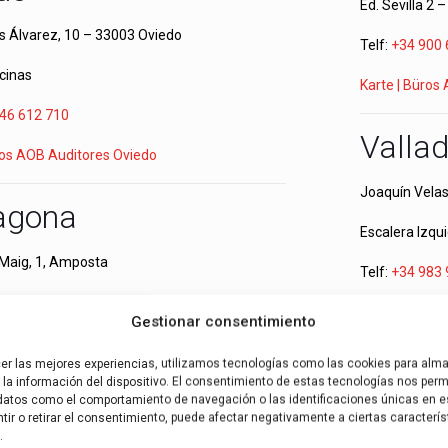
Ed. Sevilla 2 
 Álvarez, 10 – 33003 Oviedo
Telf:
+34 900 
icinas
Karte | Büros
46 612 710
Vallad
ros AOB Auditores Oviedo
Joaquín Velas
agona
Escalera Izqu
Maig, 1, Amposta
Telf:
+34 983 
Puerta A
Karte | Büros
Gestionar consentimiento
77 033 475
Terra
cer las mejores experiencias, utilizamos tecnologías como las cookies para alm
ros AOB Auditores Tarragona
la información del dispositivo. El consentimiento de estas tecnologías nos permi
datos como el comportamiento de navegación o las identificaciones únicas en es
ir o retirar el consentimiento, puede afectar negativamente a ciertas caracterís
Edificio Oficin
ante
.