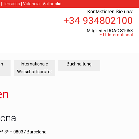
|
Terrassa
|
Valencia
|
Valladolid
Kontaktieren Sie uns:
+34 934802100
Mitglieder ROAC S1058
ETL International
en
Internationale
Buchhaltung
n
Wirtschaftsprüfer
en
lona
7º 3ª – 08037 Barcelona