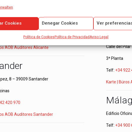
Telf:
900 670
erwalten
ave, 9 – 03003 Alicante
ar Cookies
Denegar Cookies
Ver preferencia
icinas
Teneri
60 454 124
Política de Cookies
Política de Privacidad
Aviso Legal
Calle del Pil
ros AOB Auditores Alicante
3ª Planta
ander
Telf:
+34 922 
ópez, 8 – 39009 Santander
Karte | Büros
icinas
Mála
42 420 970
Edificio Oficin
ros AOB Auditores Santander
Telf:
+34 900 