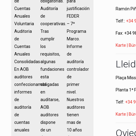
de
obligatorias.
para
Cuentas
Auditoría
justificación
Ramón Piñ
Anuales
de
FEDER
Telf::
+34 
Voluntaria
cooperativas.
– 7º
Auditoria
Tras
Programa
Fax: +34 9
de
cumplir
Marco.
Karte | Bü
Cuentas
los
Informe
Anuales
requisitos,
de
Llei
Consolidadas
algunas
auditoría
En AOB
fundaciones
controlador
auditores
esta
de
Plaça Miss
confeccionamos
obligadas
primer
Planta 1ª 
informes
en
nivel.
de
auditarse,
Nuestros
Telf:
+34 
auditoría
AOB
auditores
Karte | Bü
de
auditores
tienen
cuentas
dispone
mas de
Ovie
anuales
de un
10 años