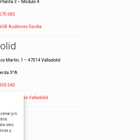
– Planta 3 – Módulo 4
670 682
 AOB Auditores Sevilla
olid
co Martin, 1 – 47014 Valladolid
ierda 3ºA
950 540
 AOB Auditores Valladolid
ssa
acenar y/o
tirá
te sitio.
ticas y
as