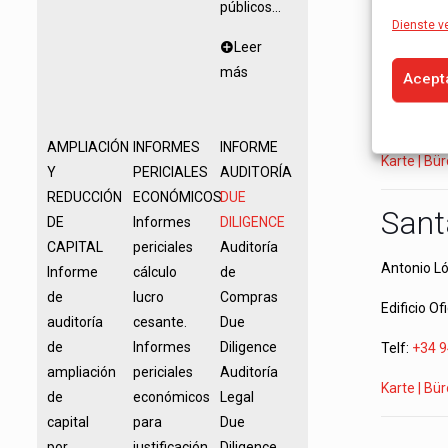
públicos...
Dienste v
Av Maisonn
Leer
más
Acept
Edificio Of
Telf:
+34 9
AMPLIACIÓN
INFORMES
INFORME
Karte | Bü
Y
PERICIALES
AUDITORÍA
REDUCCIÓN
ECONÓMICOS
DUE
Sant
DE
Informes
DILIGENCE
CAPITAL
periciales
Auditoría
Antonio L
Informe
cálculo
de
de
lucro
Compras
Edificio Of
auditoría
cesante.
Due
de
Informes
Diligence
Telf:
+34 9
ampliación
periciales
Auditoría
Karte | Bü
de
económicos
Legal
capital
para
Due
por
justificación
Diligence