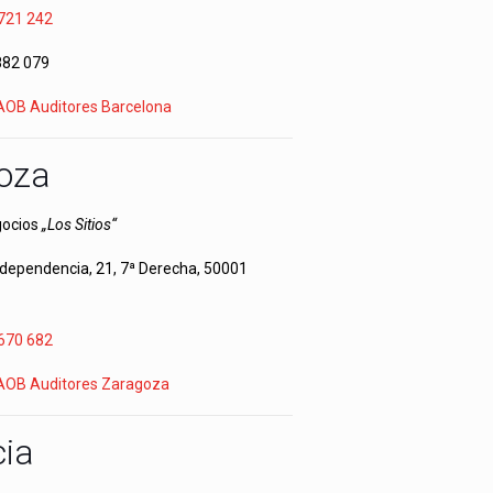
721 242
882 079
 AOB Auditores Barcelona
oza
gocios
„Los Sitios“
ndependencia, 21, 7ª Derecha, 50001
670 682
 AOB Auditores Zaragoza
cia