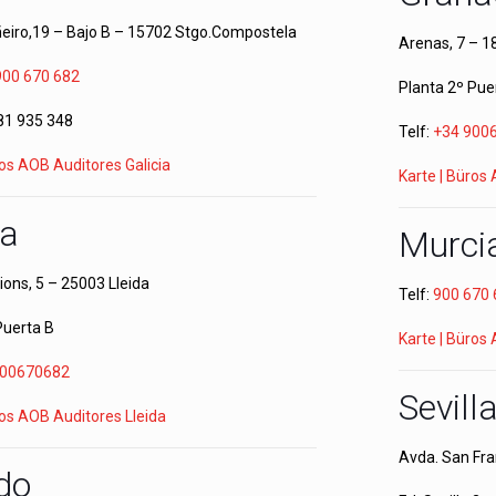
eiro,19 – Bajo B – 15702 Stgo.Compostela
Arenas, 7 – 
900 670 682
Planta 2º Pue
81 935 348
Telf:
+34 900
ros AOB Auditores Galicia
Karte | Büros
da
Murci
ions, 5 – 25003 Lleida
Telf:
900 670
Puerta B
Karte | Büros
900670682
Sevill
ros AOB Auditores Lleida
Avda. San Fran
do