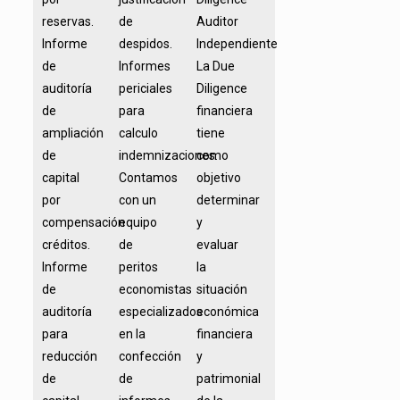
reservas.
de
Auditor
Informe
despidos.
Independiente
de
Informes
La Due
auditoría
periciales
Diligence
de
para
financiera
ampliación
calculo
tiene
de
indemnizaciones.
como
capital
Contamos
objetivo
por
con un
determinar
compensación
equipo
y
créditos.
de
evaluar
Informe
peritos
la
de
economistas
situación
auditoría
especializados
económica
para
en la
financiera
reducción
confección
y
de
de
patrimonial