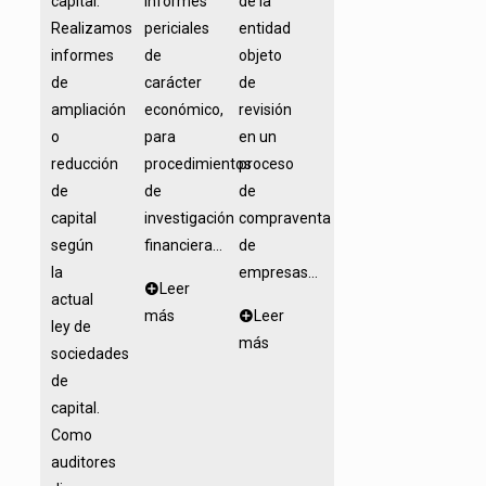
capital.
informes
de la
Realizamos
periciales
entidad
informes
de
objeto
de
carácter
de
ampliación
económico,
revisión
o
para
en un
reducción
procedimientos
proceso
de
de
de
capital
investigación
compraventa
según
financiera...
de
la
empresas...
Leer
actual
más
Leer
ley de
más
sociedades
de
capital.
Como
auditores