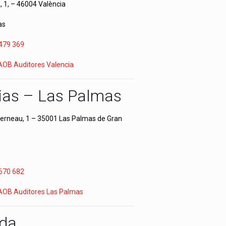
, 1, – 46004 València
as
479 369
 AOB Auditores Valencia
ias – Las Palmas
Verneau, 1 – 35001 Las Palmas de Gran
670 682
 AOB Auditores Las Palmas
da