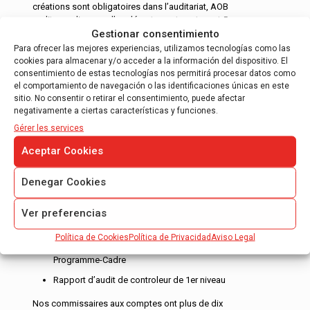
créations sont obligatoires dans l’auditariat, AOB
auditores dispose d’un département contenant 5
Gestionar consentimiento
commissaires aux comptes ROAC spécialisés
dans l’audit…
Para ofrecer las mejores experiencias, utilizamos tecnologías como las
cookies para almacenar y/o acceder a la información del dispositivo. El
Lire plus…
consentimiento de estas tecnologías nos permitirá procesar datos como
el comportamiento de navegación o las identificaciones únicas en este
sitio. No consentir o retirar el consentimiento, puede afectar
negativamente a ciertas características y funciones.
Gérer les services
Aceptar Cookies
RAPPORT DE JUSTIFICATION DE
Denegar Cookies
SUBVENTIONS
Ver preferencias
Rapport d’audit pour justifier des aides
CDTI
Política de Cookies
Política de Privacidad
Aviso Legal
Rapport d’audit pour justifier FEDER -7º
Programme-Cadre
Rapport d’audit de controleur de 1er niveau
Nos commissaires aux comptes ont plus de dix