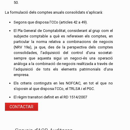
50.
La formulació dels comptes anuals consolidats s’aplicarà:
Segons que disposa l’CCo (articles 42 a 49).
El Pla General de Comptabilitat, considerant al grup com el
subjecte comptable a què es refereixen els comptes, en
particular la norma relativa a combinacions de negocis
(NRV 19a), ja que, des de la perspectiva dels comptes
consolidades, l’adquisició del control d’una societat-
sempre que aquesta sigui un negoci-és una operació
anàloga a la combinació de negocis realitzada a través de
l’adquisició de tots els elements patrimonials d’una
empresa.
Els criteris continguts en les NOFCAC, en tot el que no
s’oposin al que disposa l’CCo, el TRLSA i el PGC.
El règim transitori definit en el RD 1514/2007
CONTACTAR