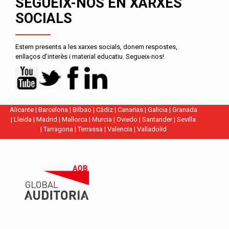
SEGUEIX-NOS EN XARXES
SOCIALS
Estem presents a les xarxes socials, donem respostes,
enllaços d’interès i material educatiu. Segueix-nos!
Alicante
|
Barcelona
|
Bilbao
|
Cádiz
|
Canarias
|
Galicia
|
Granada
|
Lleida
|
Madrid
|
Mallorca
|
Murcia
|
Oviedo
|
Santander
|
Sevilla
|
Tarragona
|
Terrassa
|
Valencia
|
Valladolid