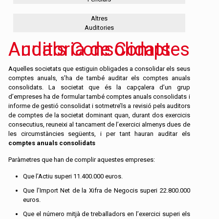
Altres
Auditories
Auditoria de Comptes Anuals Consolidats
Aquelles societats que estiguin obligades a consolidar els seus
comptes anuals, s’ha de també auditar els comptes anuals
consolidats. La societat que és la capçalera d’un grup
d’empreses ha de formular també comptes anuals consolidats i
informe de gestió consolidat i sotmetre’ls a revisió pels auditors
de comptes de la societat dominant quan, durant dos exercicis
consecutius, reuneixi al tancament de l’exercici almenys dues de
les circumstàncies següents, i per tant hauran auditar els
comptes anuals consolidats
Paràmetres que han de complir aquestes empreses:
Que l’Actiu superi 11.400.000 euros.
Que l’Import Net de la Xifra de Negocis superi 22.800.000
euros.
Que el número mitjà de treballadors en l’exercici superi els