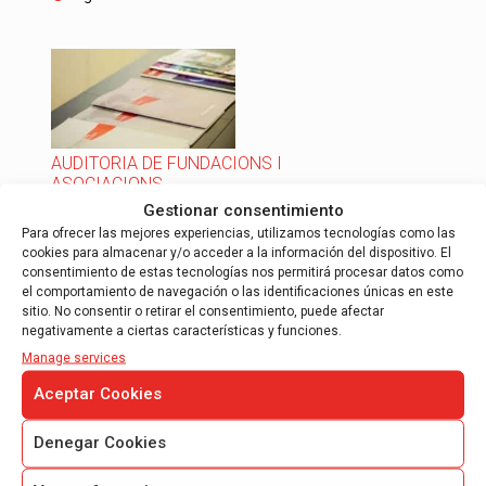
AUDITORIA DE FUNDACIONS I
ASOCIACIONS
Gestionar consentimiento
Auditoria Asociacions
Para ofrecer las mejores experiencias, utilizamos tecnologías como las
cookies para almacenar y/o acceder a la información del dispositivo. El
Auditoria fundacions obligatoria.
consentimiento de estas tecnologías nos permitirá procesar datos como
Auditoria fundacions voluntaria
el comportamiento de navegación o las identificaciones únicas en este
sitio. No consentir o retirar el consentimiento, puede afectar
Auditoria Cooperatives
negativamente a ciertas características y funciones.
Després de complir amb els requisits, algunes
Manage services
fundacions estan obligades a auditar-se, AOB
Aceptar Cookies
auditors disposa d’un departament amb 5
auditors ROAC…
Denegar Cookies
Llegir més