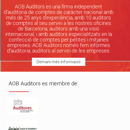
AOB Auditors es una firma independent
d'auditoria de comptes de caràcter nacional amb
més de 25 anys d'experiència, amb 10 auditors
de comptes al seu servei a les nostres oficines
de Barcelona, auditors amb una visió
internacional, i amb auditors especialitzats en la
confecció de comptes per petites i mitjanes
empreses. AOB Auditors només fem informes
d'auditoria, auditors al servei de les empreses.
Demani més informació
AOB Auditors es membre de: