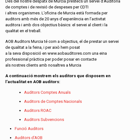
Des del nostre despatx de Murcia préstecs un servei d’Auditoria
de comptes i de revisió de despeses per CDTI
i altres organismes. L’oficina de Murcia està formada per
auditors amb més de 20 anys d’experiència en l’activitat
auditora i amb dos objectius bàsics: el servei al client i la
qualitat en el treball.
AOB Auditors Murcia té com a objectius, el de prestar un servei
de qualitat a la feina, i per això hem posat
a la seva disposició en www.aobauditores.com una eina
professional pràctica per poder posar en contacte
als nostres clients amb nosaltres a Murcia
A continuació mostrem els auditors que disposem en
l’actualitat en AOB auditors:
Auditors Comptes Anuals
Auditors de Comptes Nacionals
Auditors ROAC
Auditors Subvencions
Funció Auditors
Auditors d’AOB