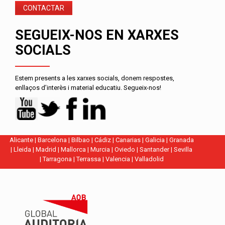
CONTACTAR
SEGUEIX-NOS EN XARXES
SOCIALS
Estem presents a les xarxes socials, donem respostes,
enllaços d’interès i material educatiu. Segueix-nos!
Alicante
|
Barcelona
|
Bilbao
|
Cádiz
|
Canarias
|
Galicia
|
Granada
|
Lleida
|
Madrid
|
Mallorca
|
Murcia
|
Oviedo
|
Santander
|
Sevilla
|
Tarragona
|
Terrassa
|
Valencia
|
Valladolid