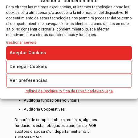
Gestionar consentimiento
mitjanes, som auditors inscrits al ROAC, a l’ICAC,
Para ofrecer las mejores experiencias, utilizamos tecnologías como las
auditors nacionals …
cookies para almacenar y/o acceder a la información del dispositivo. El
consentimiento de estas tecnologías nos permitirá procesar datos como
Llegir més
el comportamiento de navegación o las identificaciones únicas en este
sitio. No consentir o retirar el consentimiento, puede afectar
negativamente a ciertas características y funciones.
Gestionar serveis
Aceptar Cookies
AUDITORIA DE FUNDACIONS I
Denegar Cookies
ASOCIACIONS
Ver preferencias
Auditoria Asociacions
Política de Cookies
Política de Privacidad
Aviso Legal
Auditoria fundacions obligatoria.
Auditoria fundacions voluntaria
Auditoria Cooperatives
Després de complir amb els requisits, algunes
fundacions estan obligades a auditar-se, AOB
auditors disposa d’un departament amb 5
auditors ROAC…