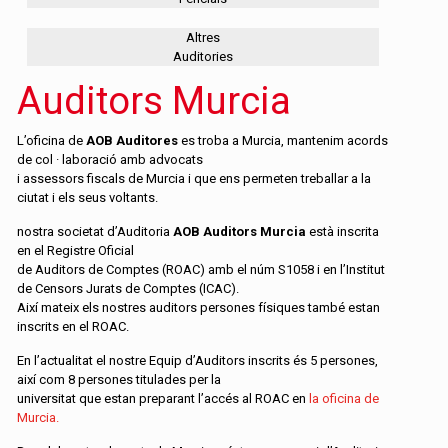
Altres
Auditories
Auditors Murcia
L’oficina de
AOB Auditores
es troba a Murcia, mantenim acords
de col · laboració amb advocats
i assessors fiscals de Murcia i que ens permeten treballar a la
ciutat i els seus voltants.
nostra societat d’Auditoria
AOB Auditors Murcia
està inscrita
en el Registre Oficial
de Auditors de Comptes (ROAC) amb el núm S1058 i en l’Institut
de Censors Jurats de Comptes (ICAC).
Així mateix els nostres auditors persones físiques també estan
inscrits en el ROAC.
En l’actualitat el nostre Equip d’Auditors inscrits és 5 persones,
així com 8 persones titulades per la
universitat que estan preparant l’accés al ROAC en
la oficina de
Murcia.