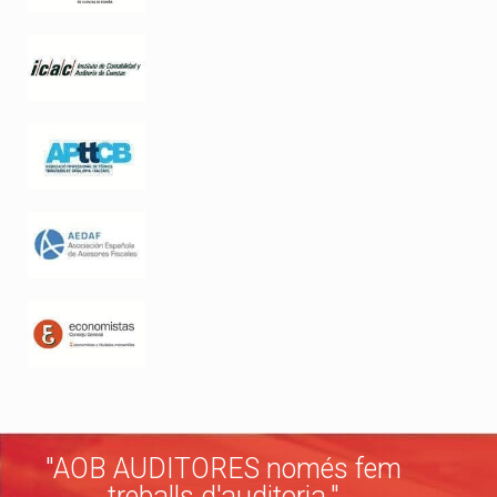
"AOB AUDITORES només fem
treballs d'auditoria."