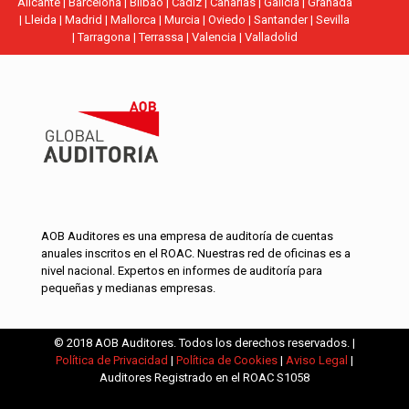
Alicante
|
Barcelona
|
Bilbao
|
Cádiz
|
Canarias
|
Galicia
|
Granada
|
Lleida
|
Madrid
|
Mallorca
|
Murcia
|
Oviedo
|
Santander
|
Sevilla
|
Tarragona
|
Terrassa
|
Valencia
|
Valladolid
AOB Auditores es una empresa de auditoría de cuentas
anuales inscritos en el ROAC. Nuestras red de oficinas es a
nivel nacional. Expertos en informes de auditoría para
pequeñas y medianas empresas.
© 2018 AOB Auditores. Todos los derechos reservados. |
Política de Privacidad
|
Política de Cookies
|
Aviso Legal
|
Auditores Registrado en el ROAC S1058