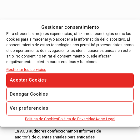
Servicios de AOB Auditores
Gestionar consentimiento
Para ofrecer las mejores experiencias, utilizamos tecnologías como las
cookies para almacenar y/o acceder a la información del dispositivo. El
consentimiento de estas tecnologías nos permitirá procesar datos como
el comportamiento de navegación o las identificaciones únicas en este
sitio. No consentir o retirar el consentimiento, puede afectar
negativamente a ciertas características y funciones.
Gestionar los servicios
AUDITORÍA DE CUENTAS ANUALES
Aceptar Cookies
Auditores ROAC en Barcelona y Madrid
Denegar Cookies
Auditoria de Cuentas Anuales Obligatoria
Auditoria de Cuentas Anuales Voluntaria
Ver preferencias
Auditoria de Cuentas Anuales
Política de Cookies
Política de Privacidad
Aviso Legal
Consolidadas
En AOB auditores confeccionamos informes de
auditoría de cuentas anuales para entidades