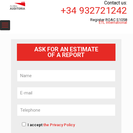
Contact us:
+34 932721242
Register ROAC S1058
ETL International
ASK FOR AN ESTIMATE
OF A REPORT
I accept
the Privacy Policy