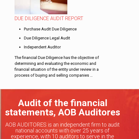
DUE DILIGENCE AUDIT REPORT
Purchase Audit Due Diligence
Due Diligence Legal Audit
Independent Auditor
The financial Due Diligence has the objective of
determining and evaluating the economic and
financial situation of the entity under review in a
process of buying and selling companies …
Audit of the financial
statements, AOB Auditores
AOB AUDITORES is an independent firm to audit
national accounts with over 25 years of
experience, with 10 auditors to serve in the