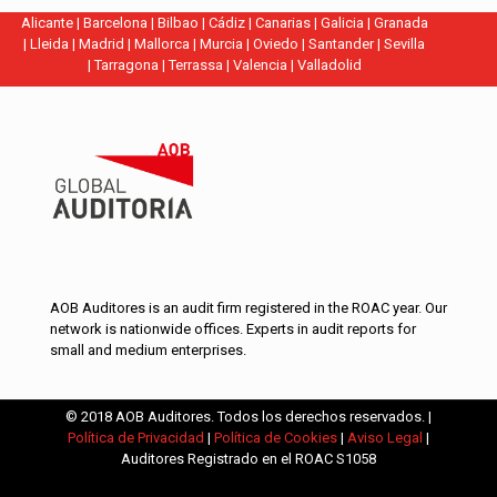
Alicante
|
Barcelona
|
Bilbao
|
Cádiz
|
Canarias
|
Galicia
|
Granada
|
Lleida
|
Madrid
|
Mallorca
|
Murcia
|
Oviedo
|
Santander
|
Sevilla
|
Tarragona
|
Terrassa
|
Valencia
|
Valladolid
AOB Auditores is an audit firm registered in the ROAC year. Our
network is nationwide offices. Experts in audit reports for
small and medium enterprises.
© 2018 AOB Auditores. Todos los derechos reservados. |
Política de Privacidad
|
Política de Cookies
|
Aviso Legal
|
Auditores Registrado en el ROAC S1058