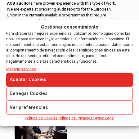
AOB auditors
have proven experience with this type of work.
We are experts at preparing audit reports for the European
Union in the currently available programmes that require
reports from certified ROAC auditors and are competent and
Gestionar consentimiento
experienced at auditing European projects.
Para ofrecer las mejores experiencias, utilizamos tecnologías como las
Contact with our Auditors of the financial
cookies para almacenar y/o acceder a la información del dispositivo. El
statements
consentimiento de estas tecnologías nos permitirá procesar datos como
el comportamiento de navegación o las identificaciones únicas en este
We have offices throughout Spain and we have a team of
sitio. No consentir o retirar el consentimiento, puede afectar
international auditors. If you need an audit report you can
negativamente a ciertas características y funciones.
contact with us by email
clientesaob@etl.es
or by phone
+34
Manage services
93 272 12 42.
Aceptar Cookies
Denegar Cookies
Services of AOB Auditores
Ver preferencias
Política de Cookies
Política de Privacidad
Aviso Legal