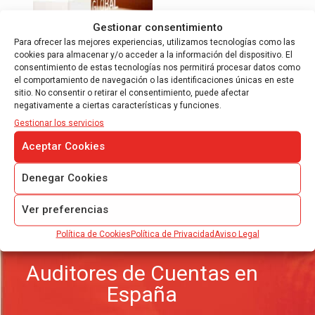
Gestionar consentimiento
Para ofrecer las mejores experiencias, utilizamos tecnologías como las
INFORME AUDITORÍA
DUE DILIGENCE
cookies para almacenar y/o acceder a la información del dispositivo. El
consentimiento de estas tecnologías nos permitirá procesar datos como
Auditoría de Compras Due Diligence
el comportamiento de navegación o las identificaciones únicas en este
Auditoría Legal Due Diligence
sitio. No consentir o retirar el consentimiento, puede afectar
negativamente a ciertas características y funciones.
Auditor Independiente
Gestionar los servicios
La Due Diligence financiera tiene como objetivo
Aceptar Cookies
determinar y evaluar la situación económica
financiera y patrimonial de la entidad objeto de
revisión en un proceso de compraventa de
Denegar Cookies
empresas…
Ver preferencias
Leer más
Política de Cookies
Política de Privacidad
Aviso Legal
Auditores de Cuentas en
España