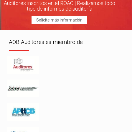
Auditores inscritos en el ROAC | Realizamos todo
tipo de informes de auditoría
Solicite más información
AOB Auditores es miembro de