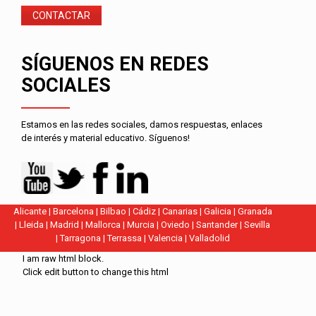
CONTACTAR
SÍGUENOS EN REDES
SOCIALES
Estamos en las redes sociales, damos respuestas, enlaces
de interés y material educativo. Síguenos!
Alicante
|
Barcelona
|
Bilbao
|
Cádiz
|
Canarias
|
Galicia
|
Granada
|
Lleida
|
Madrid
|
Mallorca
|
Murcia
|
Oviedo
|
Santander
|
Sevilla
|
Tarragona
|
Terrassa
|
Valencia
|
Valladolid
I am raw html block.
Click edit button to change this html