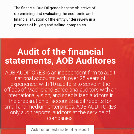
The financial Due Diligence has the objective of
determining and evaluating the economic and
financial situation of the entity under review in a
process of buying and selling companies …
Audit of the financial
statements, AOB Auditores
AOB AUDITORES is an independent firm to audit
national accounts with over 25 years of
experience, with 10 auditors to serve in the
offices of Madrid and Barcelona, auditors with an
international vision, and specialized auditors in
the preparation of accounts audit reports for
small and medium enterprises. AOB AUDITORES
only audit reports, auditors at the service of
companies.
Ask for an estimate of a report