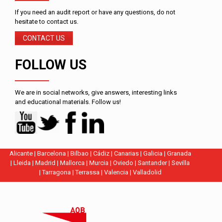
If you need an audit report or have any questions, do not
hesitate to contact us.
CONTACT US
FOLLOW US
We are in social networks, give answers, interesting links
and educational materials. Follow us!
Alicante
|
Barcelona
|
Bilbao
|
Cádiz
|
Canarias
|
Galicia
|
Granada
|
Lleida
|
Madrid
|
Mallorca
|
Murcia
|
Oviedo
|
Santander
|
Sevilla
|
Tarragona
|
Terrassa
|
Valencia
|
Valladolid