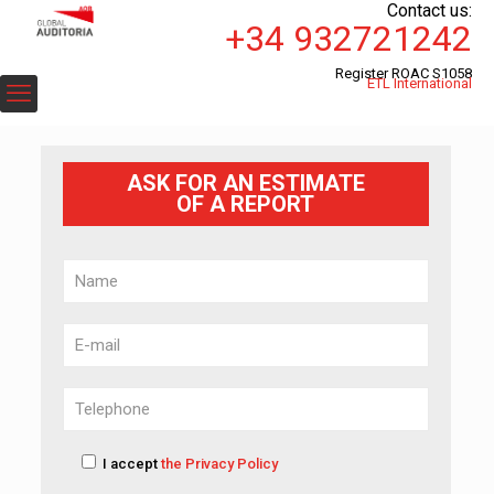
Contact us:
+34 932721242
Register ROAC S1058
ETL International
ASK FOR AN ESTIMATE
OF A REPORT
I accept
the Privacy Policy