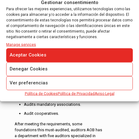
Gestionar consentimiento
In AOB auditors audit reports we produce annual
Para ofrecer las mejores experiencias, utilizamos tecnologías como las
financial statements for medium-sized
cookies para almacenar y/o acceder a la información del dispositivo. El
companies, are registered in the ROAC auditors
consentimiento de estas tecnologías nos permitirá procesar datos como
in the ICAC, national auditors…
el comportamiento de navegación o las identificaciones únicas en este
sitio. No consentir o retirar el consentimiento, puede afectar
negativamente a ciertas características y funciones.
Manage services
Aceptar Cookies
Denegar Cookies
AUDIT OF FOUNDATIONS AND
ASSOCIATIONS
Ver preferencias
Voluntary audits foundations.
Política de Cookies
Política de Privacidad
Aviso Legal
Mandatory audits foundations.
Audits mandatory associations.
Audit cooperatives.
After meeting the requirements, some
foundations this must-audited, auditors AOB has
a department with five auditors specialized in