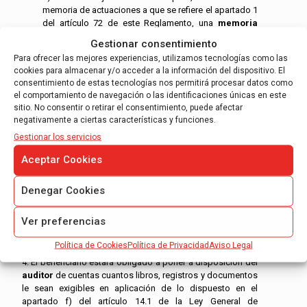
memoria de actuaciones a que se refiere el apartado 1
del artículo 72 de este Reglamento, una
memoria
económica
abreviada.
Gestionar consentimiento
Para ofrecer las mejores experiencias, utilizamos tecnologías como las
2. En aquellos casos en que el beneficiario esté
obligado a
cookies para almacenar y/o acceder a la información del dispositivo. El
auditar
sus cuentas anuales por un
auditor
sometido a la
consentimiento de estas tecnologías nos permitirá procesar datos como
Ley 19/1988, de 12 de julio, de
auditor
ía de Cuentas, la
el comportamiento de navegación o las identificaciones únicas en este
revisión de la cuenta justificativa se llevará a cabo por el
sitio. No consentir o retirar el consentimiento, puede afectar
mismo
auditor
, salvo que las bases reguladoras prevean
negativamente a ciertas características y funciones.
el nombramiento de otro
auditor
.
Gestionar los servicios
3. En el supuesto en que el beneficiario no esté
obligado a
Aceptar Cookies
auditar
sus cuentas anuales, la designación del
auditor
de cuentas será realizada por él, salvo que las bases
reguladoras de la
subvención
prevean su nombramiento
Denegar Cookies
por el órgano concedente. El gasto derivado de la revisión
de la cuenta justificativa podrá tener la condición de gasto
Ver preferencias
subvencionable cuando así lo establezcan dichas bases y
hasta el límite que en ellas se fije.
Política de Cookies
Política de Privacidad
Aviso Legal
4. El beneficiario estará obligado a poner a disposición del
auditor
de cuentas cuantos libros, registros y documentos
le sean exigibles en aplicación de lo dispuesto en el
apartado f) del artículo 14.1 de la Ley General de