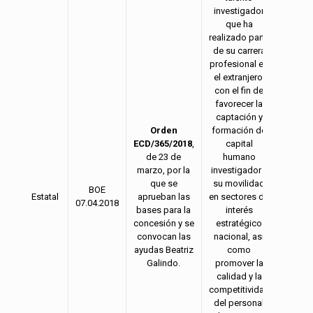
investigador
que ha
realizado parte
de su carrera
profesional en
el extranjero,
con el fin de
favorecer la
captación y
Orden
formación de
ECD/365/2018
,
capital
de 23 de
humano
marzo, por la
investigador y
que se
su movilidad
Univer
BOE
Estatal
aprueban las
en sectores de
púb
07.04.2018
bases para la
interés
espa
concesión y se
estratégico
convocan las
nacional, así
ayudas Beatriz
como
Galindo.
promover la
calidad y la
competitividad
del personal