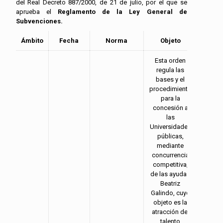
del Real Decreto 887/2000, de 21 de julio, por el que se
aprueba el
Reglamento de la Ley General de
Subvenciones.
Ámbito
Fecha
Norma
Objeto
Benef
Esta orden
regula las
bases y el
procedimiento
para la
concesión a
las
Universidades
públicas,
mediante
concurrencia
competitiva,
de las ayudas
Beatriz
Galindo, cuyo
objeto es la
atracción del
talento