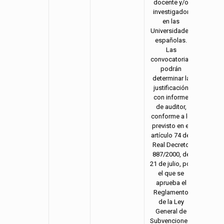
docente y/o
investigador
en las
Universidades
españolas.
Las
convocatorias
podrán
determinar la
justificación
con informe
de auditor,
conforme a lo
previsto en el
artículo 74 del
Real Decreto
887/2000, de
21 de julio, por
el que se
aprueba el
Reglamento
de la Ley
General de
Subvenciones.