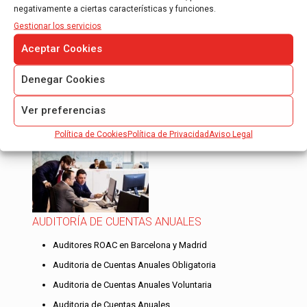
negativamente a ciertas características y funciones.
Proyecto e-RESATER
Gestionar los servicios
Proyecto ENERMASS
Aceptar Cookies
Proyecto e-INCORPORATE II
Denegar Cookies
Ver preferencias
Servicios de AOB Auditores
Política de Cookies
Política de Privacidad
Aviso Legal
AUDITORÍA DE CUENTAS ANUALES
Auditores ROAC en Barcelona y Madrid
Auditoria de Cuentas Anuales Obligatoria
Auditoria de Cuentas Anuales Voluntaria
Auditoria de Cuentas Anuales