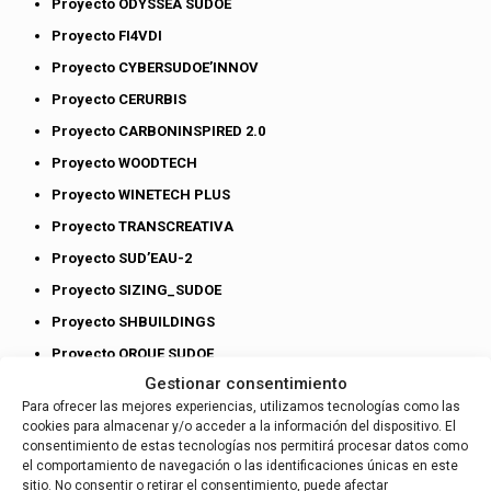
Proyecto ODYSSEA SUDOE
Proyecto FI4VDI
Proyecto CYBERSUDOE’INNOV
Proyecto CERURBIS
Proyecto CARBONINSPIRED 2.0
Proyecto WOODTECH
Proyecto WINETECH PLUS
Proyecto TRANSCREATIVA
Proyecto SUD’EAU-2
Proyecto SIZING_SUDOE
Proyecto SHBUILDINGS
Proyecto ORQUE SUDOE
Gestionar consentimiento
Proyecto MICOSYLVA +
Para ofrecer las mejores experiencias, utilizamos tecnologías como las
Proyecto ITERA-AA
cookies para almacenar y/o acceder a la información del dispositivo. El
consentimiento de estas tecnologías nos permitirá procesar datos como
Proyecto FORRISK
el comportamiento de navegación o las identificaciones únicas en este
Proyecto FIBNATEX 2
sitio. No consentir o retirar el consentimiento, puede afectar