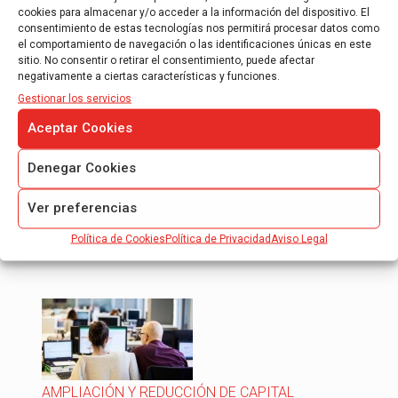
cookies para almacenar y/o acceder a la información del dispositivo. El
Informe de auditoría para justificación de
consentimiento de estas tecnologías nos permitirá procesar datos como
ayudas CDTI.
el comportamiento de navegación o las identificaciones únicas en este
Informe de auditoría para justificación
sitio. No consentir o retirar el consentimiento, puede afectar
FEDER – 7º Programa Marco.
negativamente a ciertas características y funciones.
Gestionar los servicios
Informe de auditoría controlador de primer
nivel.
Aceptar Cookies
Nuestros auditores tienen mas de 10 años de
experiencia en la realizacion de informes de
Denegar Cookies
auditoría de justificación de subvenciones y/o
ayudas que conceden los organismos
Ver preferencias
públicos…
Política de Cookies
Política de Privacidad
Aviso Legal
Leer más
AMPLIACIÓN Y REDUCCIÓN DE CAPITAL