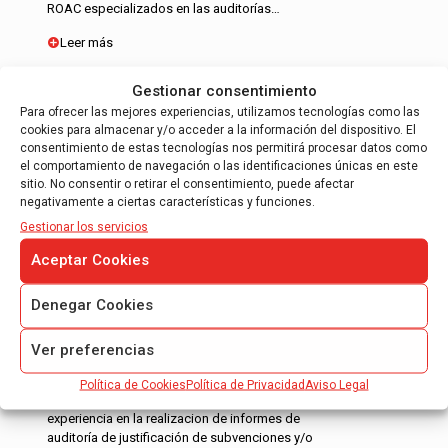
ROAC especializados en las auditorías…
Leer más
Gestionar consentimiento
Para ofrecer las mejores experiencias, utilizamos tecnologías como las
cookies para almacenar y/o acceder a la información del dispositivo. El
consentimiento de estas tecnologías nos permitirá procesar datos como
el comportamiento de navegación o las identificaciones únicas en este
sitio. No consentir o retirar el consentimiento, puede afectar
INFORME DE JUSTIFICACIÓN DE
negativamente a ciertas características y funciones.
SUBVENCIONES
Gestionar los servicios
Informe de auditoría para justificación de
Aceptar Cookies
ayudas CDTI.
Informe de auditoría para justificación
Denegar Cookies
FEDER – 7º Programa Marco.
Informe de auditoría controlador de primer
Ver preferencias
nivel.
Política de Cookies
Política de Privacidad
Aviso Legal
Nuestros auditores tienen mas de 10 años de
experiencia en la realizacion de informes de
auditoría de justificación de subvenciones y/o