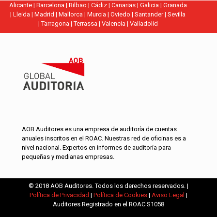
Alicante
|
Barcelona
|
Bilbao
|
Cádiz
|
Canarias
|
Galicia
|
Granada
|
Lleida
|
Madrid
|
Mallorca
|
Murcia
|
Oviedo
|
Santander
|
Sevilla
|
Tarragona
|
Terrassa
|
Valencia
|
Valladolid
AOB Auditores es una empresa de auditoría de cuentas
anuales inscritos en el ROAC. Nuestras red de oficinas es a
nivel nacional. Expertos en informes de auditoría para
pequeñas y medianas empresas.
© 2018 AOB Auditores. Todos los derechos reservados. |
Política de Privacidad
|
Política de Cookies
|
Aviso Legal
|
Auditores Registrado en el ROAC S1058