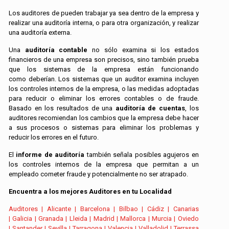
Los auditores de pueden trabajar ya sea dentro de la empresa y
realizar una auditoría interna, o para otra organización, y realizar
una auditoría externa.
Una
auditoría contable
no sólo examina si los estados
financieros de una empresa son precisos, sino también prueba
que los sistemas de la empresa están funcionando
como deberían. Los sistemas que un auditor examina incluyen
los controles internos de la empresa, o las medidas adoptadas
para reducir o eliminar los errores contables o de fraude.
Basado en los resultados de una
auditoría de cuentas
, los
auditores recomiendan los cambios que la empresa debe hacer
a sus procesos o sistemas para eliminar los problemas y
reducir los errores en el futuro.
El
informe de auditoría
también señala posibles agujeros en
los controles internos de la empresa que permitan a un
empleado cometer fraude y potencialmente no ser atrapado.
Encuentra a los mejores Auditores en tu Localidad
Auditores
|
Alicante
|
Barcelona
|
Bilbao
|
Cádiz
|
Canarias
|
Galicia
|
Granada
|
Lleida
|
Madrid
|
Mallorca
|
Murcia
|
Oviedo
|
Santander
|
Sevilla
|
Tarragona
|
Valencia
|
Valladolid
|
Terrassa