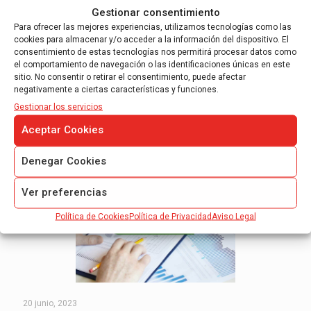
así como las posibles modificaciones y actualizaciones
Gestionar consentimiento
que pueda ir interviniendo están disponibles en la página
Para ofrecer las mejores experiencias, utilizamos tecnologías como las
web Interreg IVC
cookies para almacenar y/o acceder a la información del dispositivo. El
http://www.interreg4c.eu/ressources_partners.html
consentimiento de estas tecnologías nos permitirá procesar datos como
el comportamiento de navegación o las identificaciones únicas en este
sitio. No consentir o retirar el consentimiento, puede afectar
negativamente a ciertas características y funciones.
Sergio Bravo
Gestionar los servicios
Aceptar Cookies
Related posts
Denegar Cookies
Ver preferencias
Política de Cookies
Política de Privacidad
Aviso Legal
20 junio, 2023