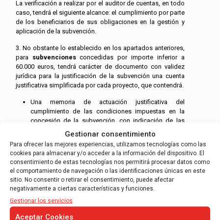
La verificación a realizar por el auditor de cuentas, en todo
caso, tendrá el siguiente alcance: el cumplimiento por parte
de los beneficiarios de sus obligaciones en la gestión y
aplicación de la subvención.
3. No obstante lo establecido en los apartados anteriores,
para
subvenciones
concedidas por importe inferior a
60.000 euros, tendrá carácter de documento con validez
jurídica para la justificación de la subvención una cuenta
justificativa simplificada por cada proyecto, que contendrá.
Una memoria de actuación justificativa del
cumplimiento de las condiciones impuestas en la
concesión de la subvención, con indicación de las
actividades realizadas y de los resultados obtenidos.
Gestionar consentimiento
Para ofrecer las mejores experiencias, utilizamos tecnologías como las
Una relación clasificada de los gastos e inversiones
cookies para almacenar y/o acceder a la información del dispositivo. El
de la actividad, con identificación del acreedor y del
consentimiento de estas tecnologías nos permitirá procesar datos como
documento, su importe, que incluirá detalle de base
el comportamiento de navegación o las identificaciones únicas en este
imponible, impuesto que afecte en su caso y total
sitio. No consentir o retirar el consentimiento, puede afectar
factura, fecha de emisión y fecha de pago. En caso
negativamente a ciertas características y funciones.
de que la subvención se otorgue con arreglo a un
presupuesto estimado, se indicarán las desviaciones
Gestionar los servicios
acaecidas.
Aceptar Cookies