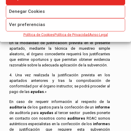
Un detalle de otros ingresos o
subvenciones
que
hayan financiado la actividad subvencionada con
Denegar Cookies
indicación del importe y su procedencia.
En su caso, carta de pago de reintegro en el supuesto
Ver preferencias
de remanentes no aplicados así como de los
intereses derivados de los mismos.
Política de Cookies
Política de Privacidad
Aviso Legal
En la modalidad de justificación prevista en el presente
apartado, mediante la técnica de muestreo simple
aleatorio, el órgano concedente requerirá los justificantes
que estime oportunos y que permitan obtener evidencia
razonable sobre la adecuada aplicación de la subvención.
4. Una vez realizada la justificación prevista en los
apartados anteriores y tras la comprobación de
conformidad por el órgano instructor, se podrá proceder al
pago de las
ayudas
.»
En caso de requerir información al respecto de la
auditoria
de los gastos para la confección de un
informe
de auditoría para
ayudas
al tercer sector puedes ponerte
en contacto con nosotros como
auditores
ROAC somos
auténticos especialistas en la confección de los
informe
s
de justificación que requiere esta subvención