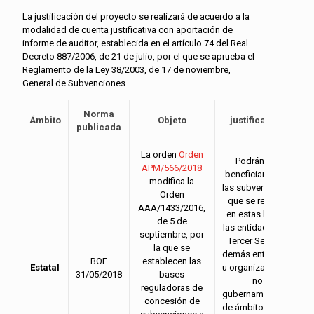
La justificación del proyecto se realizará de acuerdo a la
modalidad de cuenta justificativa con aportación de
informe de auditor, establecida en el artículo 74 del Real
Decreto 887/2006, de 21 de julio, por el que se aprueba el
Reglamento de la Ley 38/2003, de 17 de noviembre,
General de Subvenciones.
Norma
Ámbito
Objeto
justificación
B
publicada
La orden
Orden
Podrán ser
APM/566/2018
beneficiarios de
modifica la
las subvenciones
Orden
que se regulan
AAA/1433/2016,
en estas bases
de 5 de
las entidades del
septiembre, por
Tercer Sector y
la que se
demás entidades
BOE
establecen las
Estatal
u organizaciones
31/05/2018
bases
no
(
reguladoras de
gubernamentales
concesión de
de ámbito estatal