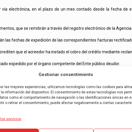
ía electrónica, en el plazo de un mes contado desde la fecha de expe
os, que se remitirán a través del registro electrónico de la Agencia E
arán las fechas de expedición de las correspondientes facturas rectificad
rediten que el acreedor ha instado el cobro del crédito mediante reclam
ficado expedido por el órgano competente del Ente público deudor.
Gestionar consentimiento
es tenga la condición de empresario o profesional, deberá comunicar por 
 Tributaria, la circunstancia de haber recibido las facturas rectificati
cer las mejores experiencias, utilizamos tecnologías como las cookies para alm
la información del dispositivo. El consentimiento de estas tecnologías nos permi
datos como el comportamiento de navegación o las identificaciones únicas en es
ir o retirar el consentimiento, puede afectar negativamente a ciertas caracterís
.
los servicios