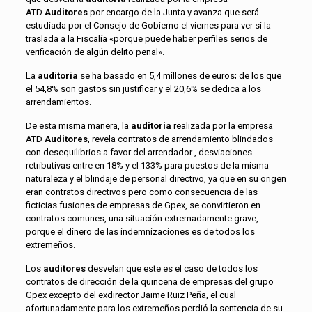
ATD
Auditores
por encargo de la Junta y avanza que será
estudiada por el Consejo de Gobierno el viernes para ver si la
traslada a la Fiscalía «porque puede haber perfiles serios de
verificación de algún delito penal».
La
auditoria
se ha basado en 5,4 millones de euros; de los que
el 54,8% son gastos sin justificar y el 20,6% se dedica a los
arrendamientos.
De esta misma manera, la
auditoria
realizada por la empresa
ATD
Auditores
, revela contratos de arrendamiento blindados
con desequilibrios a favor del arrendador , desviaciones
retributivas entre en 18% y el 133% para puestos de la misma
naturaleza y el blindaje de personal directivo, ya que en su origen
eran contratos directivos pero como consecuencia de las
ficticias fusiones de empresas de Gpex, se convirtieron en
contratos comunes, una situación extremadamente grave,
porque el dinero de las indemnizaciones es de todos los
extremeños.
Los
auditores
desvelan que este es el caso de todos los
contratos de dirección de la quincena de empresas del grupo
Gpex excepto del exdirector Jaime Ruiz Peña, el cual
afortunadamente para los extremeños perdió la sentencia de su