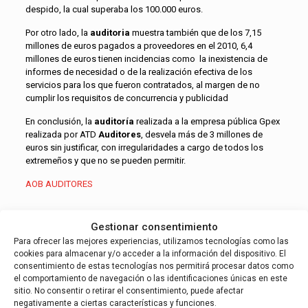
despido, la cual superaba los 100.000 euros.
Por otro lado, la
auditoria
muestra también que de los 7,15
millones de euros pagados a proveedores en el 2010, 6,4
millones de euros tienen incidencias como la inexistencia de
informes de necesidad o de la realización efectiva de los
servicios para los que fueron contratados, al margen de no
cumplir los requisitos de concurrencia y publicidad
En conclusión, la
auditoría
realizada a la empresa pública Gpex
realizada por ATD
Auditores
, desvela más de 3 millones de
euros sin justificar, con irregularidades a cargo de todos los
extremeños y que no se pueden permitir.
AOB AUDITORES
Gestionar consentimiento
Sergio Bravo
Para ofrecer las mejores experiencias, utilizamos tecnologías como las
cookies para almacenar y/o acceder a la información del dispositivo. El
consentimiento de estas tecnologías nos permitirá procesar datos como
el comportamiento de navegación o las identificaciones únicas en este
Related posts
sitio. No consentir o retirar el consentimiento, puede afectar
negativamente a ciertas características y funciones.