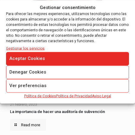
Gestionar consentimiento
27 febrero, 2023
Para ofrecer las mejores experiencias, utilizamos tecnologías como las
Los estados financieros intermedios y las PYMES
cookies para almacenar y/o acceder a la información del dispositivo. El
consentimiento de estas tecnologías nos permitirá procesar datos como
el comportamiento de navegación o las identificaciones únicas en este
Read more
sitio. No consentir o retirar el consentimiento, puede afectar
negativamente a ciertas características y funciones.
Gestionar los servicios
Aceptar Cookies
Denegar Cookies
Ver preferencias
Política de Cookies
Política de Privacidad
Aviso Legal
21 febrero, 2023
La importancia de hacer una auditoría de subvención
Read more