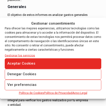
Generales
El objetivo de estos informes es analizar gastos generales
que
no suelen ajustarse a otras categorías
: materiales,
Gestionar consentimiento
equipamiento tecnológico y otros gastos misceláneos. En
Para ofrecer las mejores experiencias, utilizamos tecnologías como las
ocasiones, las inversiones en marketing y publicidad
cookies para almacenar y/o acceder a la información del dispositivo. El
pueden incluirse en esta categoría.
consentimiento de estas tecnologías nos permitirá procesar datos como
el comportamiento de navegación o las identificaciones únicas en este
sitio. No consentir o retirar el consentimiento, puede afectar
AOB Auditores: confía en
negativamente a ciertas características y funciones.
profesionales para hacer tu auditoría
Gestionar los servicios
de gastos
Aceptar Cookies
Realizar una auditoría de gastos puede ser un
proceso
complejo y requiere una experiencia especializada
Denegar Cookies
en contabilidad y finanzas
. Es por eso que muchas
empresas optan por contratar a un equipo de auditores
Ver preferencias
profesionales para llevar a cabo la auditoría. En AOB
Auditores somos profesionales con amplia trayectoria en
Política de Cookies
Política de Privacidad
Aviso Legal
el sector. Nuestro equipo especializado ofrece un servicio
integral para verificar los gastos realizados por tu empresa
o entidad.