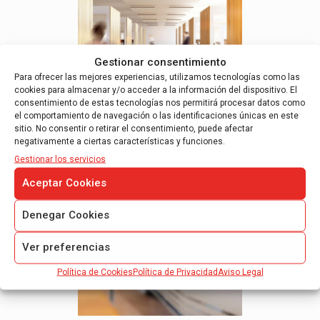
Gestionar consentimiento
Para ofrecer las mejores experiencias, utilizamos tecnologías como las
cookies para almacenar y/o acceder a la información del dispositivo. El
consentimiento de estas tecnologías nos permitirá procesar datos como
el comportamiento de navegación o las identificaciones únicas en este
27 febrero, 2023
sitio. No consentir o retirar el consentimiento, puede afectar
Los estados financieros intermedios y las PYMES
negativamente a ciertas características y funciones.
Gestionar los servicios
Read more
Aceptar Cookies
Denegar Cookies
Ver preferencias
Política de Cookies
Política de Privacidad
Aviso Legal