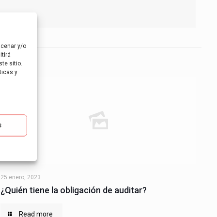
acenar y/o
tirá
te sitio.
ticas y
s
25 enero, 2023
¿Quién tiene la obligación de auditar?
Read more