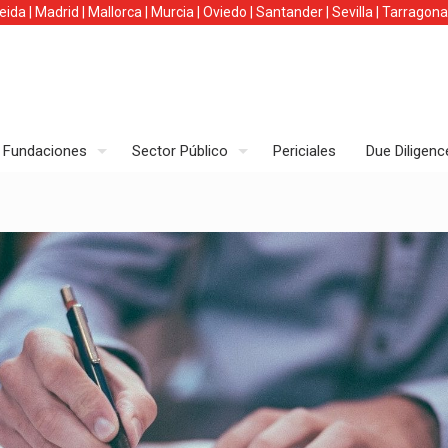
leida
|
Madrid
|
Mallorca
|
Murcia
|
Oviedo
|
Santander
|
Sevilla
|
Tarragona
Fundaciones
Sector Público
Periciales
Due Diligenc