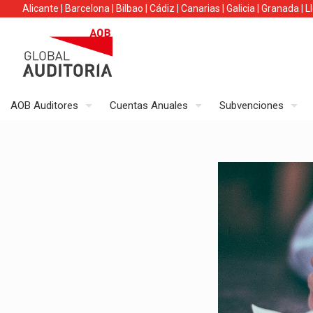
Alicante
|
Barcelona
|
Bilbao
|
Cádiz
|
Canarias
|
Galicia
|
Granada
|
L
AOB Auditores
Cuentas Anuales
Subvenciones