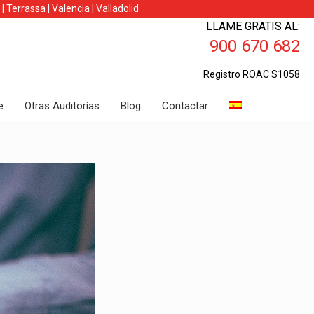
|
Terrassa
|
Valencia
|
Valladolid
LLAME GRATIS AL:
900 670 682
Registro ROAC S1058
e
Otras Auditorías
Blog
Contactar