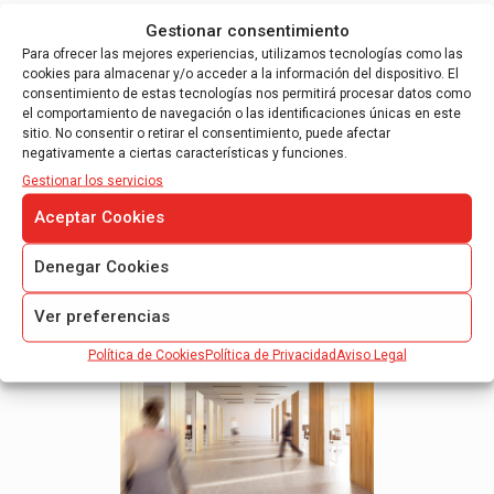
Gestionar consentimiento
Siguiendo la tendencia actual, para cambiar la situación de
Para ofrecer las mejores experiencias, utilizamos tecnologías como las
cuentas anuales abreviadas a completas y viceversa, hace falta
cookies para almacenar y/o acceder a la información del dispositivo. El
que dos de los tres parámetros se mantengan durante dos
consentimiento de estas tecnologías nos permitirá procesar datos como
ejercicios consecutivos, (excepto en el año de constitución,
el comportamiento de navegación o las identificaciones únicas en este
fusión o transformación).
sitio. No consentir o retirar el consentimiento, puede afectar
negativamente a ciertas características y funciones.
Gestionar los servicios
Sergio Bravo
Aceptar Cookies
Denegar Cookies
Related posts
Ver preferencias
Política de Cookies
Política de Privacidad
Aviso Legal