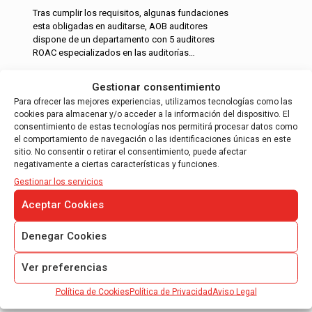
Tras cumplir los requisitos, algunas fundaciones
esta obligadas en auditarse, AOB auditores
dispone de un departamento con 5 auditores
ROAC especializados en las auditorías…
Leer más
Gestionar consentimiento
Para ofrecer las mejores experiencias, utilizamos tecnologías como las
cookies para almacenar y/o acceder a la información del dispositivo. El
consentimiento de estas tecnologías nos permitirá procesar datos como
el comportamiento de navegación o las identificaciones únicas en este
sitio. No consentir o retirar el consentimiento, puede afectar
negativamente a ciertas características y funciones.
Gestionar los servicios
INFORME DE JUSTIFICACIÓN DE
SUBVENCIONES
Aceptar Cookies
Informe de auditoría para justificación de
ayudas CDTI.
Denegar Cookies
Informe de auditoría para justificación
Ver preferencias
FEDER – 7º Programa Marco.
Informe de auditoría controlador de primer
Política de Cookies
Política de Privacidad
Aviso Legal
nivel.