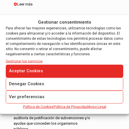
Leer más
Gestionar consentimiento
Para ofrecer las mejores experiencias, utilizamos tecnologías como las
cookies para almacenar y/o acceder a la información del dispositivo. El
consentimiento de estas tecnologías nos permitirá procesar datos como
el comportamiento de navegación o las identificaciones únicas en este
INFORME DE JUSTIFICACIÓN DE
sitio. No consentir o retirar el consentimiento, puede afectar
SUBVENCIONES
negativamente a ciertas características y funciones.
Gestionar los servicios
Informe de auditoría para justificación de
ayudas CDTI.
Aceptar Cookies
Informe de auditoría para justificación
Denegar Cookies
FEDER – 7º Programa Marco.
Informe de auditoría controlador de primer
Ver preferencias
nivel.
Política de Cookies
Política de Privacidad
Aviso Legal
Nuestros auditores tienen mas de 10 años de
experiencia en la realizacion de informes de
auditoría de justificación de subvenciones y/o
ayudas que conceden los organismos
públicos…