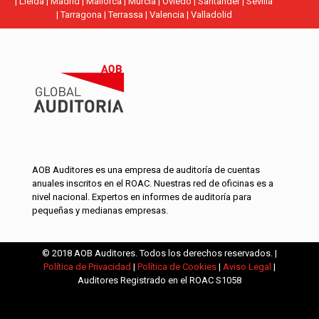
|
Lleida
|
Madrid
|
Mallorca
|
Murcia
|
Oviedo
|
Santander
|
Sevilla
|
Tarragona
|
Terrassa
|
Valencia
|
Valladolid
AOB Auditores es una empresa de auditoría de cuentas
anuales inscritos en el ROAC. Nuestras red de oficinas es a
nivel nacional. Expertos en informes de auditoría para
pequeñas y medianas empresas.
© 2018 AOB Auditores. Todos los derechos reservados. |
Política de Privacidad
|
Política de Cookies
|
Aviso Legal
|
Auditores Registrado en el ROAC S1058