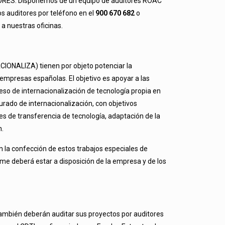
ITORES. Disponemos de un equipo de auditores ROAC
s auditores por teléfono en el
900 670 682
o
 a nuestras oficinas.
CIONALIZA) tienen por objeto potenciar la
s empresas españolas. El objetivo es apoyar a las
so de internacionalización de tecnología propia en
urado de internacionalización, con objetivos
des de transferencia de tecnología, adaptación de la
n.
n la confección de estos trabajos especiales de
rme deberá estar a disposición de la empresa y de los
también deberán auditar sus proyectos por auditores