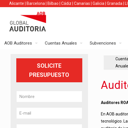
Alicante
|
Barcelona
|
Bilbao
|
Cádiz
|
Canarias
|
Galicia
|
Granada
|
L
AOB Auditores
Cuentas Anuales
Subvenciones
Cuent
SOLICITE
Anual
PRESUPUESTO
Audit
Auditores ROA
En AOB audito
tecnológico. La