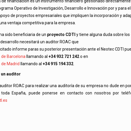
ea de financiación es un instrumento financiero gestionado directamente
ograma Operativo de Investigación, Desarrollo e Innovación por y para e
 apoyo de proyectos empresariales que impliquen la incorporación y adap
na ventaja competitiva para la empresa.
ha sido beneficiaria de un
proyecto CDTI
y tiene alguna duda sobre los
y desarrollo necesitará un auditor ROAC que
 citado informe paras su posterior presentación ante el Neotec CDTI p
a de Barcelona
llamando al
+34 932 721 242
o en
a de Madrid
llamando al
+34 915 194 332
.
 un auditor
 auditor ROAC para realizar una auditoría de su empresa no dude en p
 toda España, puede ponerse en contacto con nosotros por telé
l.es