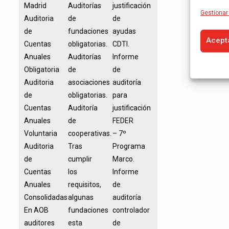
Madrid
Auditorías
justificación
Gestionar 
Auditoria
de
de
de
fundaciones
ayudas
Acept
Cuentas
obligatorias.
CDTI.
Anuales
Auditorías
Informe
Obligatoria
de
de
Auditoria
asociaciones
auditoría
de
obligatorias.
para
Cuentas
Auditoría
justificación
Anuales
de
FEDER
Voluntaria
cooperativas.
– 7º
Auditoria
Tras
Programa
de
cumplir
Marco.
Cuentas
los
Informe
Anuales
requisitos,
de
Consolidadas
algunas
auditoría
En AOB
fundaciones
controlador
auditores
esta
de