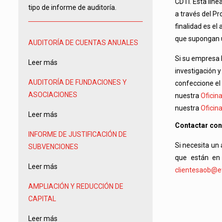
CDTI. Esta lín
tipo de informe de auditoría.
a través del Pr
finalidad es el
que supongan u
AUDITORÍA DE CUENTAS ANUALES
Si su empresa 
Leer más
investigación 
AUDITORÍA DE FUNDACIONES Y
confeccione el
ASOCIACIONES
nuestra
Oficin
nuestra
Oficin
Leer más
Contactar con
INFORME DE JUSTIFICACIÓN DE
Si necesita un
SUBVENCIONES
que están en
Leer más
clientesaob@et
AMPLIACIÓN Y REDUCCIÓN DE
CAPITAL
Leer más