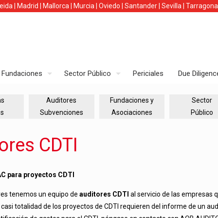
leida
|
Madrid
|
Mallorca
|
Murcia
|
Oviedo
|
Santander
|
Sevilla
|
Tarragona
Fundaciones
Sector Público
Periciales
Due Diligenc
as
Auditores
Fundaciones y
Sector
es
Subvenciones
Asociaciones
Público
ores CDTI
C para proyectos CDTI
res tenemos un equipo de
auditores CDTI
al servicio de las empresas q
 casi totalidad de los proyectos de CDTI requieren del informe de un audi