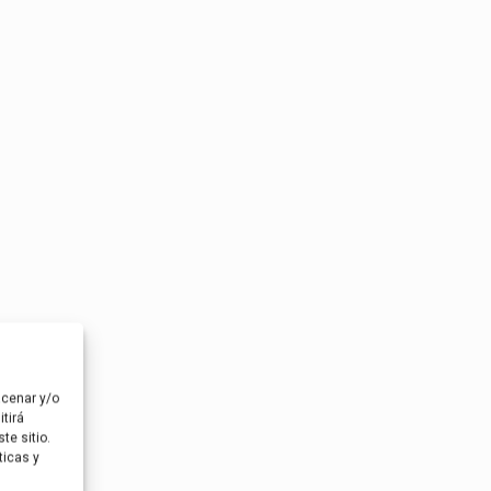
acenar y/o
tirá
te sitio.
ticas y