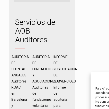
Servicios de
AOB
Auditores
AUDITORÍA
AUDITORÍA
INFORME
DE
DE
DE
CUENTAS
FUNDACIONES
JUSTIFICACIÓN
ANUALES
Y
DE
Auditores
ASOCIACIONES
SUBVENCIOES
ROAC
Auditorías
Informe
Para ofre
acceder a 
en
de
de
procesar 
Barcelona
fundaciones
auditoría
No consent
y
voluntaria.
para
funciones