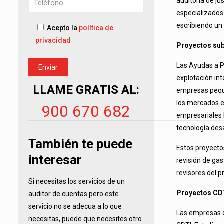
auditoria de j
especializados
escribiendo un
Acepto la
política de
privacidad
Proyectos su
Las Ayudas a P
explotación int
LLAME GRATIS AL:
empresas peque
los mercados e
900 670 682
empresariales b
tecnología des
También te puede
Estos proyecto
interesar
revisión de gas
revisores del p
Si necesitas los servicios de un
Proyectos CDT
auditor de cuentas pero este
servicio no se adecua a lo que
Las empresas q
necesitas, puede que necesites otro