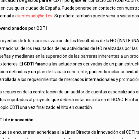
ustificación de gastos para el CDTI, póngase en contacto con AOB AUD
 en cualquier ciudad de España. Puede ponerse en contacto con nuestro
 email a
clientesaob@etl.es
. Si prefiere también puede venir a visitarnos
bvencionados por CDTI
royectos de Internacionalización de los Resultados de la I+D (INNTERNA
ernacional de los resultados de las actividades de I+D realizadas por la
ñas y medianas en la superación de las barreras inherentes a un proce
xteriores. El
CDTI fina
ncia las actuaciones derivadas de un plan estruct
ien definidos y un plan de trabajo coherente, pudiendo incluir activida
arrollada a los requerimientos de mercados internacionales y promoció
s requieren de la contratación de un auditor de cuentas especializado e
tos imputados al proyecto que deberá estar inscrito en el ROAC. El info
ropio CDTI una vez finalizado el hito en cuestión.
I de innovación
ue se encuentren adheridas a la Línea Directa de Innovación del CDTI 