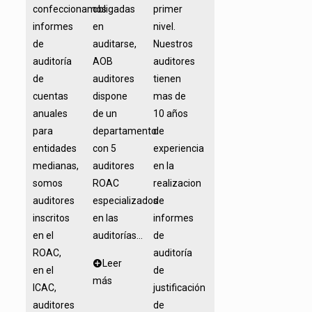
confeccionamos
obligadas
primer
informes
en
nivel.
de
auditarse,
Nuestros
auditoría
AOB
auditores
de
auditores
tienen
cuentas
dispone
mas de
anuales
de un
10 años
para
departamento
de
entidades
con 5
experiencia
medianas,
auditores
en la
somos
ROAC
realizacion
auditores
especializados
de
inscritos
en las
informes
en el
auditorías...
de
ROAC,
auditoría
Leer
en el
de
más
ICAC,
justificación
auditores
de