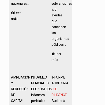
nacionales...
subvenciones
y/o
Leer
ayudas
más
que
conceden
los
organismos
públicos...
Leer
más
AMPLIACIÓN
INFORMES
INFORME
Y
PERICIALES
AUDITORÍA
REDUCCIÓN
ECONÓMICOS
DUE
DE
Informes
DILIGENCE
CAPITAL
periciales
Auditoría