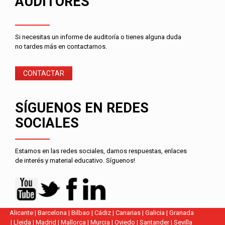
AUDITORES
Si necesitas un informe de auditoría o tienes alguna duda
no tardes más en contactarnos.
CONTACTAR
SÍGUENOS EN REDES
SOCIALES
Estamos en las redes sociales, damos respuestas, enlaces
de interés y material educativo. Síguenos!
Alicante
|
Barcelona
|
Bilbao
|
Cádiz
|
Canarias
|
Galicia
|
Granada
|
Lleida
|
Madrid
|
Mallorca
|
Murcia
|
Oviedo
|
Santander
|
Sevilla