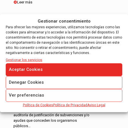
Leer más
Gestionar consentimiento
Para ofrecer las mejores experiencias, utilizamos tecnologías como las
cookies para almacenar y/o acceder a la información del dispositivo. El
consentimiento de estas tecnologías nos permitirá procesar datos como
el comportamiento de navegación o las identificaciones únicas en este
INFORME DE JUSTIFICACIÓN DE
sitio. No consentir o retirar el consentimiento, puede afectar
SUBVENCIONES
negativamente a ciertas características y funciones.
Gestionar los servicios
Informe de auditoría para justificación de
ayudas CDTI.
Aceptar Cookies
Informe de auditoría para justificación
FEDER – 7º Programa Marco.
Denegar Cookies
Informe de auditoría controlador de primer
nivel.
Ver preferencias
Nuestros auditores tienen mas de 10 años de
Política de Cookies
Política de Privacidad
Aviso Legal
experiencia en la realizacion de informes de
auditoría de justificación de subvenciones y/o
ayudas que conceden los organismos
públicos…