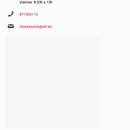
Viernes: 8:30h a 15h
877450115
clientesaob@etl.es