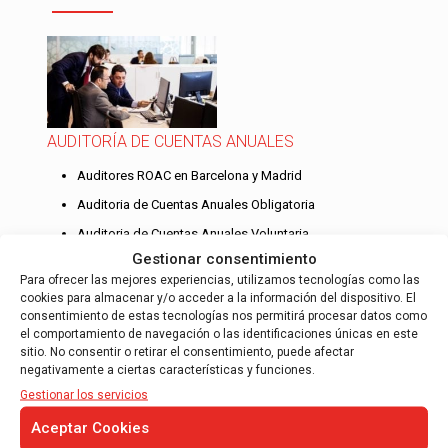
AUDITORÍA DE CUENTAS ANUALES
Auditores ROAC en Barcelona y Madrid
Auditoria de Cuentas Anuales Obligatoria
Auditoria de Cuentas Anuales Voluntaria
Gestionar consentimiento
Auditoria de Cuentas Anuales
Para ofrecer las mejores experiencias, utilizamos tecnologías como las
Consolidadas
cookies para almacenar y/o acceder a la información del dispositivo. El
En AOB auditores confeccionamos informes de
consentimiento de estas tecnologías nos permitirá procesar datos como
el comportamiento de navegación o las identificaciones únicas en este
auditoría de cuentas anuales para entidades
sitio. No consentir o retirar el consentimiento, puede afectar
medianas, somos auditores inscritos en el
negativamente a ciertas características y funciones.
ROAC, en el ICAC, auditores nacionales…
Gestionar los servicios
Leer más
Aceptar Cookies