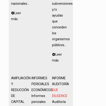
nacionales...
subvenciones
y/o
Leer
ayudas
más
que
conceden
los
organismos
públicos...
Leer
más
AMPLIACIÓN
INFORMES
INFORME
Y
PERICIALES
AUDITORÍA
REDUCCIÓN
ECONÓMICOS
DUE
DE
Informes
DILIGENCE
CAPITAL
periciales
Auditoría