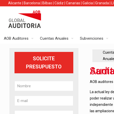
Alicante
|
Barcelona
|
Bilbao
|
Cádiz
|
Canarias
|
Galicia
|
Granada
|
L
AOB Auditores
Cuentas Anuales
Subvenciones
Cuent
SOLICITE
Anual
PRESUPUESTO
Auditoría de Amplicación Cap
AOB auditores r
La actual ley d
poder realizar 
independiente 
las ampliacione