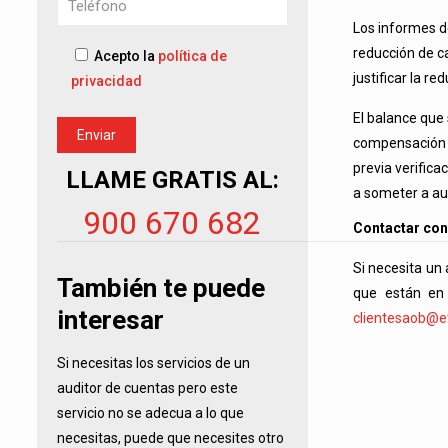
Los informes d
reducción de c
Acepto la
política de
justificar la re
privacidad
El balance que 
compensación d
previa verifica
LLAME GRATIS AL:
a someter a aud
900 670 682
Contactar con
Si necesita un
También te puede
que están en
interesar
clientesaob@et
Si necesitas los servicios de un
auditor de cuentas pero este
servicio no se adecua a lo que
necesitas, puede que necesites otro