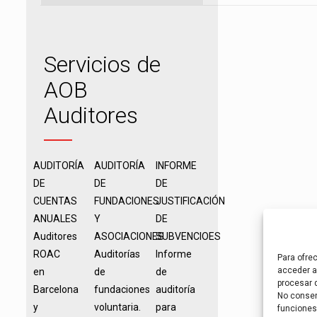
Servicios de
AOB
Auditores
AUDITORÍA
AUDITORÍA
INFORME
DE
DE
DE
CUENTAS
FUNDACIONES
JUSTIFICACIÓN
ANUALES
Y
DE
Auditores
ASOCIACIONES
SUBVENCIOES
ROAC
Auditorías
Informe
Para ofre
acceder a 
en
de
de
procesar 
Barcelona
fundaciones
auditoría
No consent
y
voluntaria.
para
funciones