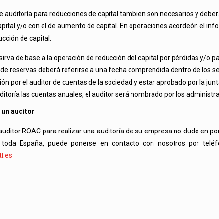
e auditoría para reducciones de capital tambien son necesarios y debe
apital y/o con el de aumento de capital. En operaciones acordeón el in
ducción de capital.
sirva de base a la operación de reducción del capital por pérdidas y/o pa
e reservas deberá referirse a una fecha comprendida dentro de los s
ción por el auditor de cuentas de la sociedad y estar aprobado por la ju
itoría las cuentas anuales, el auditor será nombrado por los administr
 un auditor
 auditor ROAC para realizar una auditoría de su empresa no dude en p
 toda España, puede ponerse en contacto con nosotros por telé
l.es