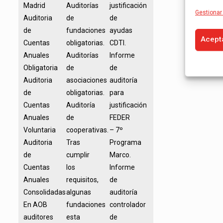
Madrid
Auditorías
justificación
Gestionar 
Auditoria
de
de
de
fundaciones
ayudas
Acept
Cuentas
obligatorias.
CDTI.
Anuales
Auditorías
Informe
Obligatoria
de
de
Auditoria
asociaciones
auditoría
de
obligatorias.
para
Cuentas
Auditoría
justificación
Anuales
de
FEDER
Voluntaria
cooperativas.
– 7º
Auditoria
Tras
Programa
de
cumplir
Marco.
Cuentas
los
Informe
Anuales
requisitos,
de
Consolidadas
algunas
auditoría
En AOB
fundaciones
controlador
auditores
esta
de