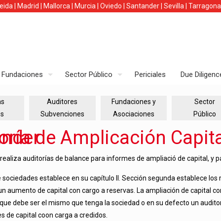
leida
|
Madrid
|
Mallorca
|
Murcia
|
Oviedo
|
Santander
|
Sevilla
|
Tarragona
Fundaciones
Sector Público
Periciales
Due Diligenc
as
Auditores
Fundaciones y
Sector
es
Subvenciones
Asociaciones
Público
ital Social en Santander
ealiza auditorías de balance para informes de ampliació de capital, y p
e sociedades establece en su capítulo II. Sección segunda establece los
un aumento de capital con cargo a reservas. La ampliación de capital c
que debe ser el mismo que tenga la sociedad o en su defecto un auditor 
s de capital coon carga a credidos.