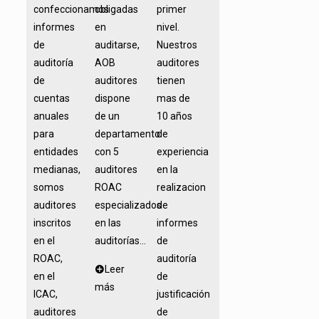
confeccionamos
obligadas
primer
informes
en
nivel.
de
auditarse,
Nuestros
auditoría
AOB
auditores
de
auditores
tienen
cuentas
dispone
mas de
anuales
de un
10 años
para
departamento
de
entidades
con 5
experiencia
medianas,
auditores
en la
somos
ROAC
realizacion
auditores
especializados
de
inscritos
en las
informes
en el
auditorías...
de
ROAC,
auditoría
Leer
en el
de
más
ICAC,
justificación
auditores
de