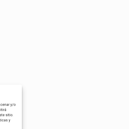
acenar y/o
tirá
te sitio.
ticas y