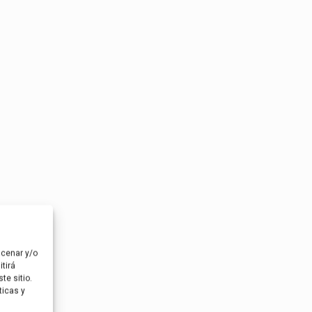
acenar y/o
tirá
te sitio.
ticas y