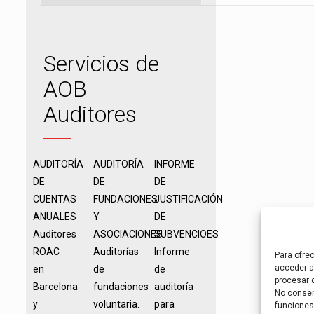
Servicios de
AOB
Auditores
AUDITORÍA
AUDITORÍA
INFORME
DE
DE
DE
CUENTAS
FUNDACIONES
JUSTIFICACIÓN
ANUALES
Y
DE
Auditores
ASOCIACIONES
SUBVENCIOES
ROAC
Auditorías
Informe
Para ofre
acceder a 
en
de
de
procesar 
Barcelona
fundaciones
auditoría
No consent
y
voluntaria.
para
funciones