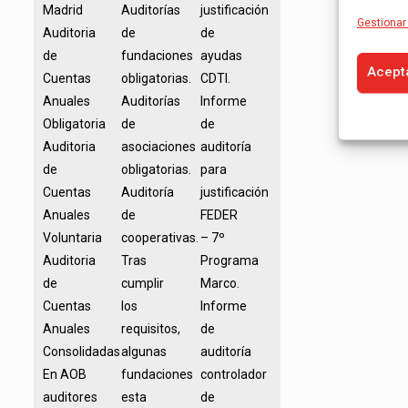
Madrid
Auditorías
justificación
Gestionar 
Auditoria
de
de
de
fundaciones
ayudas
Acept
Cuentas
obligatorias.
CDTI.
Anuales
Auditorías
Informe
Obligatoria
de
de
Auditoria
asociaciones
auditoría
de
obligatorias.
para
Cuentas
Auditoría
justificación
Anuales
de
FEDER
Voluntaria
cooperativas.
– 7º
Auditoria
Tras
Programa
de
cumplir
Marco.
Cuentas
los
Informe
Anuales
requisitos,
de
Consolidadas
algunas
auditoría
En AOB
fundaciones
controlador
auditores
esta
de