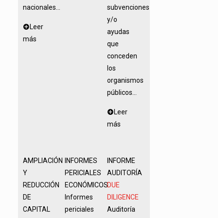
nacionales...
subvenciones
y/o
Leer
ayudas
más
que
conceden
los
organismos
públicos...
Leer
más
AMPLIACIÓN
INFORMES
INFORME
Y
PERICIALES
AUDITORÍA
REDUCCIÓN
ECONÓMICOS
DUE
DE
Informes
DILIGENCE
CAPITAL
periciales
Auditoría