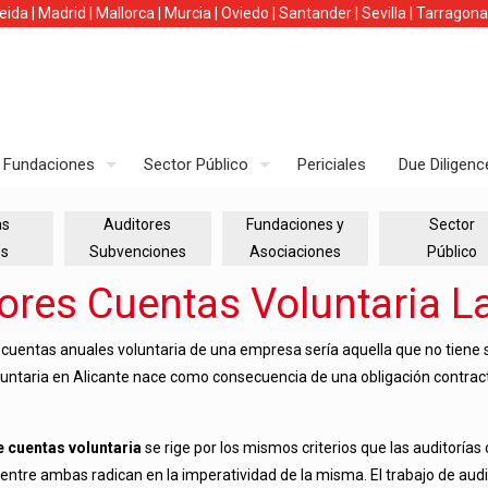
leida
|
Madrid
|
Mallorca
|
Murcia
|
Oviedo
|
Santander
|
Sevilla
|
Tarragona
Fundaciones
Sector Público
Periciales
Due Diligenc
as
Auditores
Fundaciones y
Sector
es
Subvenciones
Asociaciones
Público
ores Cuentas Voluntaria 
 cuentas anuales voluntaria de una empresa sería aquella que no tiene s
oluntaria en Alicante nace como consecuencia de una obligación contrac
e cuentas voluntaria
se rige por los mismos criterios que las auditorías 
 entre ambas radican en la imperatividad de la misma. El trabajo de aud