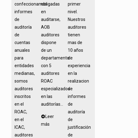
confeccionamos
obligadas
primer
informes
en
nivel.
de
auditarse,
Nuestros
auditoría
AOB
auditores
de
auditores
tienen
cuentas
dispone
mas de
anuales
de un
10 años
para
departamento
de
entidades
con 5
experiencia
medianas,
auditores
en la
somos
ROAC
realizacion
auditores
especializados
de
inscritos
en las
informes
en el
auditorías...
de
ROAC,
auditoría
Leer
en el
de
más
ICAC,
justificación
auditores
de