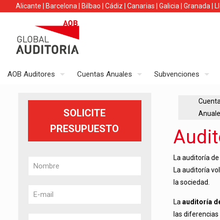
Alicante
|
Barcelona
|
Bilbao
|
Cádiz
|
Canarias
|
Galicia
|
Granada
|
L
AOB Auditores
Cuentas Anuales
Subvenciones
Cuent
SOLICITE
Anual
PRESUPUESTO
Audit
La auditoría de
La auditoría v
la sociedad.
La
auditoría d
las diferencias