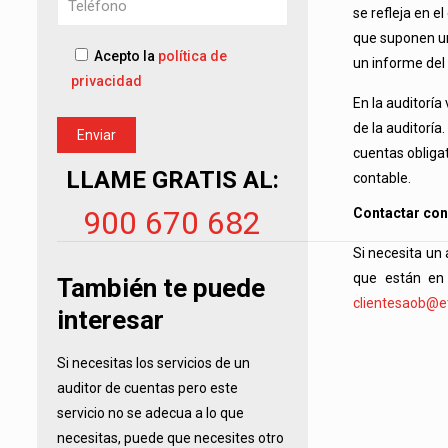
se refleja en 
que suponen un
Acepto la
política de
un informe del
privacidad
En la auditoría
de la auditoría
cuentas obligat
LLAME GRATIS AL:
contable.
900 670 682
Contactar con
Si necesita un
que están en
También te puede
clientesaob@et
interesar
Si necesitas los servicios de un
auditor de cuentas pero este
servicio no se adecua a lo que
necesitas, puede que necesites otro