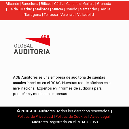
Alicante
|
Barcelona
|
Bilbao
|
Cádiz
|
Canarias
|
Galicia
|
Granada
|
Lleida
|
Madrid
|
Mallorca
|
Murcia
|
Oviedo
|
Santander
|
Sevilla
|
Tarragona
|
Terrassa
|
Valencia
|
Valladolid
AOB Auditores es una empresa de auditoría de cuentas
anuales inscritos en el ROAC. Nuestras red de oficinas es a
nivel nacional. Expertos en informes de auditoría para
pequeñas y medianas empresas.
© 2018 AOB Auditores. Todos los derechos reservados. |
Política de Privacidad
|
Política de Cookies
|
Aviso Legal
|
Auditores Registrado en el ROAC S1058