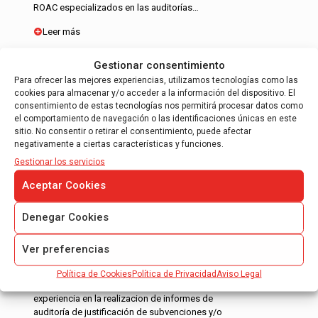
ROAC especializados en las auditorías…
Leer más
Gestionar consentimiento
Para ofrecer las mejores experiencias, utilizamos tecnologías como las
cookies para almacenar y/o acceder a la información del dispositivo. El
consentimiento de estas tecnologías nos permitirá procesar datos como
el comportamiento de navegación o las identificaciones únicas en este
sitio. No consentir o retirar el consentimiento, puede afectar
INFORME DE JUSTIFICACIÓN DE
negativamente a ciertas características y funciones.
SUBVENCIONES
Gestionar los servicios
Informe de auditoría para justificación de
Aceptar Cookies
ayudas CDTI.
Informe de auditoría para justificación
Denegar Cookies
FEDER – 7º Programa Marco.
Informe de auditoría controlador de primer
Ver preferencias
nivel.
Política de Cookies
Política de Privacidad
Aviso Legal
Nuestros auditores tienen mas de 10 años de
experiencia en la realizacion de informes de
auditoría de justificación de subvenciones y/o