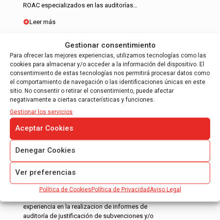
ROAC especializados en las auditorías…
Leer más
Gestionar consentimiento
Para ofrecer las mejores experiencias, utilizamos tecnologías como las
cookies para almacenar y/o acceder a la información del dispositivo. El
consentimiento de estas tecnologías nos permitirá procesar datos como
el comportamiento de navegación o las identificaciones únicas en este
sitio. No consentir o retirar el consentimiento, puede afectar
INFORME DE JUSTIFICACIÓN DE
negativamente a ciertas características y funciones.
SUBVENCIONES
Gestionar los servicios
Informe de auditoría para justificación de
Aceptar Cookies
ayudas CDTI.
Informe de auditoría para justificación
Denegar Cookies
FEDER – 7º Programa Marco.
Informe de auditoría controlador de primer
Ver preferencias
nivel.
Política de Cookies
Política de Privacidad
Aviso Legal
Nuestros auditores tienen mas de 10 años de
experiencia en la realizacion de informes de
auditoría de justificación de subvenciones y/o