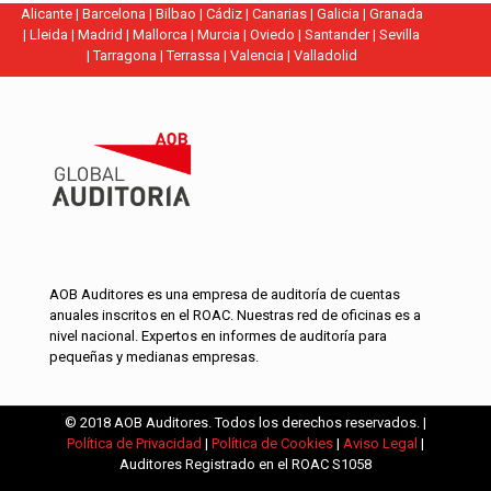
Alicante
|
Barcelona
|
Bilbao
|
Cádiz
|
Canarias
|
Galicia
|
Granada
|
Lleida
|
Madrid
|
Mallorca
|
Murcia
|
Oviedo
|
Santander
|
Sevilla
|
Tarragona
|
Terrassa
|
Valencia
|
Valladolid
AOB Auditores es una empresa de auditoría de cuentas
anuales inscritos en el ROAC. Nuestras red de oficinas es a
nivel nacional. Expertos en informes de auditoría para
pequeñas y medianas empresas.
© 2018 AOB Auditores. Todos los derechos reservados. |
Política de Privacidad
|
Política de Cookies
|
Aviso Legal
|
Auditores Registrado en el ROAC S1058