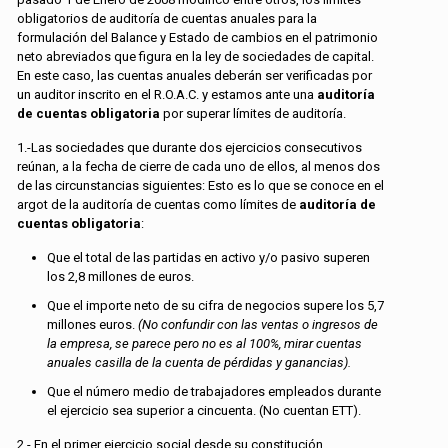
obligatorios de auditoría de cuentas anuales para la
formulación del Balance y Estado de cambios en el patrimonio
neto abreviados que figura en la ley de sociedades de capital.
En este caso, las cuentas anuales deberán ser verificadas por
un auditor inscrito en el R.O.A.C. y estamos ante una
auditoría
de cuentas obligatoria
por superar límites de auditoría.
1.-Las sociedades que durante dos ejercicios consecutivos
reúnan, a la fecha de cierre de cada uno de ellos, al menos dos
de las circunstancias siguientes: Esto es lo que se conoce en el
argot de la auditoría de cuentas como límites de
auditoría de
cuentas obligatoria
:
Que el total de las partidas en activo y/o pasivo superen
los 2,8 millones de euros.
Que el importe neto de su cifra de negocios supere los 5,7
millones euros.
(No confundir con las ventas o ingresos de
la empresa, se parece pero no es al 100%, mirar cuentas
anuales casilla de la cuenta de pérdidas y ganancias).
Que el número medio de trabajadores empleados durante
el ejercicio sea superior a cincuenta. (No cuentan ETT).
2.- En el primer ejercicio social desde su constitución,