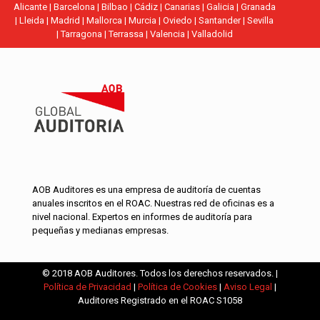
Alicante
|
Barcelona
|
Bilbao
|
Cádiz
|
Canarias
|
Galicia
|
Granada
|
Lleida
|
Madrid
|
Mallorca
|
Murcia
|
Oviedo
|
Santander
|
Sevilla
|
Tarragona
|
Terrassa
|
Valencia
|
Valladolid
AOB Auditores es una empresa de auditoría de cuentas
anuales inscritos en el ROAC. Nuestras red de oficinas es a
nivel nacional. Expertos en informes de auditoría para
pequeñas y medianas empresas.
© 2018 AOB Auditores. Todos los derechos reservados. |
Política de Privacidad
|
Política de Cookies
|
Aviso Legal
|
Auditores Registrado en el ROAC S1058