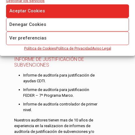
Gestionar los servicios
ROAC especializados en las auditorías…
Aceptar Cookies
Leer más
Denegar Cookies
Ver preferencias
Política de Cookies
Política de Privacidad
Aviso Legal
INFORME DE JUSTIFICACIÓN DE
SUBVENCIONES
Informe de auditoría para justificación de
ayudas CDTI.
Informe de auditoría para justificación
FEDER – 7º Programa Marco.
Informe de auditoría controlador de primer
nivel.
Nuestros auditores tienen mas de 10 años de
experiencia en la realizacion de informes de
auditoría de justificación de subvenciones y/o