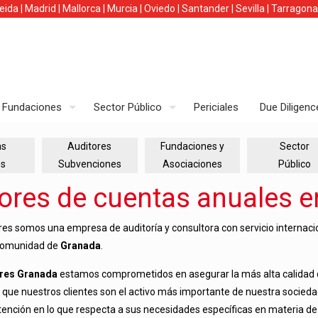
leida
|
Madrid
|
Mallorca
|
Murcia
|
Oviedo
|
Santander
|
Sevilla
|
Tarragona
Fundaciones
Sector Público
Periciales
Due Diligenc
as
Auditores
Fundaciones y
Sector
es
Subvenciones
Asociaciones
Público
ores de cuentas anuales 
s somos una empresa de auditoría y consultora con servicio internaciona
 comunidad de
Granada
.
ores Granada
estamos comprometidos en asegurar la más alta calidad de
o que nuestros clientes son el activo más importante de nuestra socie
ención en lo que respecta a sus necesidades específicas en materia de a