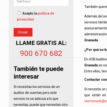
También querem
Acepto la
política de
Además del ser
privacidad
servicios tambi
asesoramiento l
administración
Granada
.
LLAME GRATIS AL:
¿Por qué no be
900 670 682
En
AOB Auditor
Granada
se co
También te puede
Entre ellos, te
interesar
Contactar con
Si necesitas los servicios de un
Si necesita un
auditor de cuentas pero este
que están en
servicio no se adecua a lo que
clientesaob@et
necesitas, puede que necesites otro