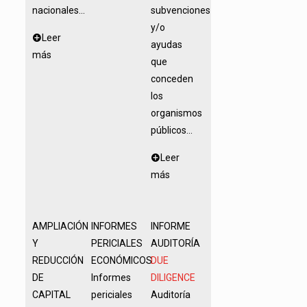
nacionales...
subvenciones
y/o
Leer
ayudas
más
que
conceden
los
organismos
públicos...
Leer
más
AMPLIACIÓN
INFORMES
INFORME
Y
PERICIALES
AUDITORÍA
REDUCCIÓN
ECONÓMICOS
DUE
DE
Informes
DILIGENCE
CAPITAL
periciales
Auditoría