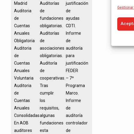
Madrid
Auditorías
justificación
Gestionar 
Auditoria
de
de
de
fundaciones
ayudas
Acept
Cuentas
obligatorias.
CDTI.
Anuales
Auditorías
Informe
Obligatoria
de
de
Auditoria
asociaciones
auditoría
de
obligatorias.
para
Cuentas
Auditoría
justificación
Anuales
de
FEDER
Voluntaria
cooperativas.
– 7º
Auditoria
Tras
Programa
de
cumplir
Marco.
Cuentas
los
Informe
Anuales
requisitos,
de
Consolidadas
algunas
auditoría
En AOB
fundaciones
controlador
auditores
esta
de