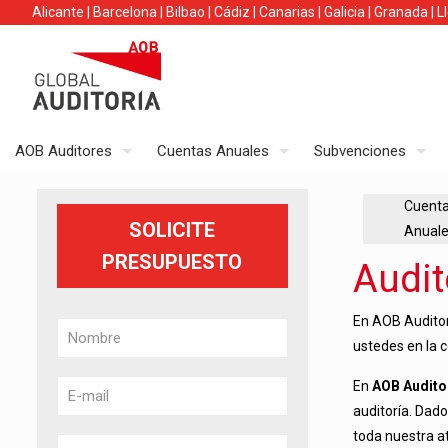
Alicante
|
Barcelona
|
Bilbao
|
Cádiz
|
Canarias
|
Galicia
|
Granada
|
L
AOB Auditores
Cuentas Anuales
Subvenciones
Cuent
SOLICITE
Anual
PRESUPUESTO
Audit
En AOB Auditore
ustedes en la
En
AOB Audit
auditoría. Dad
toda nuestra at