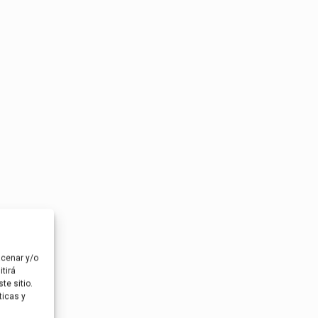
acenar y/o
tirá
te sitio.
ticas y