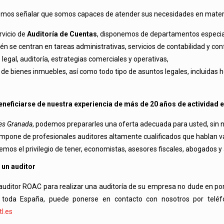
os señalar que somos capaces de atender sus necesidades en materia d
vicio de
Auditoría de Cuentas
, disponemos de departamentos especiali
én se centran en tareas administrativas, servicios de contabilidad y con
egal, auditoría, estrategias comerciales y operativas,
 de bienes inmuebles, así como todo tipo de asuntos legales, incluidas 
neficiarse de nuestra experiencia de más de 20 años de actividad en
es Granada
, podemos prepararles una oferta adecuada para usted, sin
mpone de profesionales auditores altamente cualificados que hablan va
nemos el privilegio de tener, economistas, asesores fiscales, abogados y
 un auditor
 auditor ROAC para realizar una auditoría de su empresa no dude en p
 toda España, puede ponerse en contacto con nosotros por telé
l.es