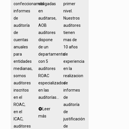
confeccionamos
obligadas
primer
informes
en
nivel.
de
auditarse,
Nuestros
auditoría
AOB
auditores
de
auditores
tienen
cuentas
dispone
mas de
anuales
de un
10 años
para
departamento
de
entidades
con 5
experiencia
medianas,
auditores
en la
somos
ROAC
realizacion
auditores
especializados
de
inscritos
en las
informes
en el
auditorías...
de
ROAC,
auditoría
Leer
en el
de
más
ICAC,
justificación
auditores
de