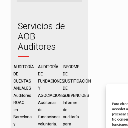
Servicios de
AOB
Auditores
AUDITORÍA
AUDITORÍA
INFORME
DE
DE
DE
CUENTAS
FUNDACIONES
JUSTIFICACIÓN
ANUALES
Y
DE
Auditores
ASOCIACIONES
SUBVENCIOES
ROAC
Auditorías
Informe
Para ofre
acceder a 
en
de
de
procesar 
Barcelona
fundaciones
auditoría
No consent
y
voluntaria.
para
funciones