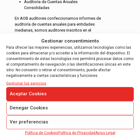
Auditoria de Cuentas Anuales
Consolidadas
En AOB auditores confeccionamos informes de
auditoría de cuentas anuales para entidades
medianas, somos auditores inscritos en el
ROAC, en el ICAC, auditores nacionales…
Gestionar consentimiento
Leer más
Para ofrecer las mejores experiencias, utilizamos tecnologías como las
cookies para almacenar y/o acceder a la información del dispositivo. El
consentimiento de estas tecnologías nos permitirá procesar datos como
el comportamiento de navegación o las identificaciones únicas en este
sitio. No consentir o retirar el consentimiento, puede afectar
negativamente a ciertas características y funciones.
Gestionar los servicios
Aceptar Cookies
AUDITORÍA DE FUNDACIONES Y
ASOCIACIONES
Denegar Cookies
Auditorías de fundaciones voluntaria.
Auditorías de fundaciones obligatorias.
Ver preferencias
Auditorías de asociaciones obligatorias.
Política de Cookies
Política de Privacidad
Aviso Legal
Auditoría de cooperativas.