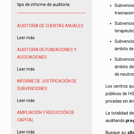
tipo de informe de auditoría.
Subvencio
trasnacion
Subvencio
AUDITORÍA DE CUENTAS ANUALES
terapéutic
Leer más
Subvencio
ámbito de 
AUDITORÍA DE FUNDACIONES Y
ASOCIACIONES
Subvencio
ámbito de 
Leer más
de neutro
INFORME DE JUSTIFICACIÓN DE
Los centros qu
SUBVENCIONES
públicos de I+
Leer más
privadas sin á
AMPLIACIÓN Y REDUCCIÓN DE
La totalidad d
CAPITAL
auditando
pro
Leer más
Busque su
ofi