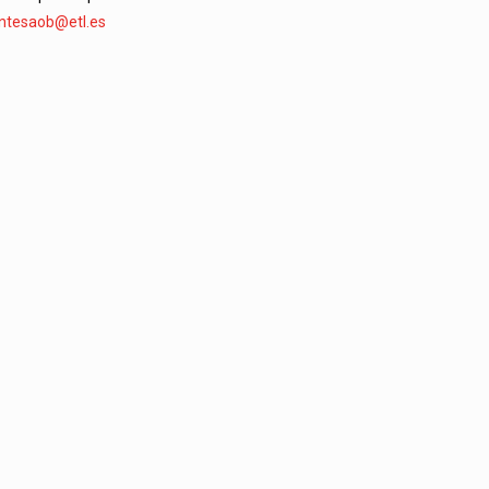
entesaob@etl.es