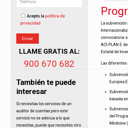
Progr
Acepto la
política de
La subvención 
privacidad
Internacionali
convocatoria s
ACI-PLAN E de
LLAME GRATIS AL:
Estatal de Inve
900 670 682
Las diferentes
Subvenció
También te puede
Europea EN
interesar
Subvenció
basada en
Si necesitas los servicios de un
Subvencio
auditor de cuentas pero este
del Progra
servicio no se adecua a lo que
Medicine (
necesitas, puede que necesites otro