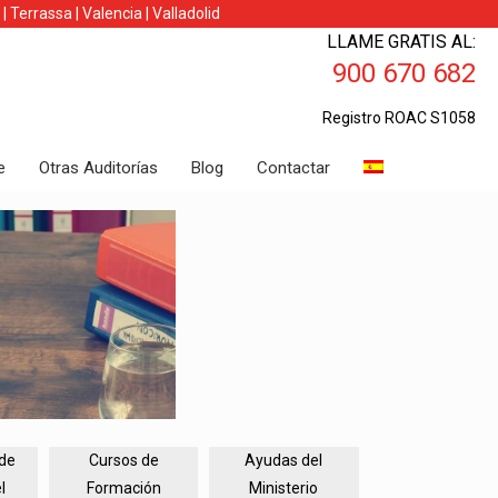
|
Terrassa
|
Valencia
|
Valladolid
LLAME GRATIS AL:
900 670 682
Registro ROAC S1058
e
Otras Auditorías
Blog
Contactar
 de
Cursos de
Ayudas del
l
Formación
Ministerio