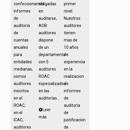
confeccionamos
obligadas
primer
informes
en
nivel.
de
auditarse,
Nuestros
auditoría
AOB
auditores
de
auditores
tienen
cuentas
dispone
mas de
anuales
de un
10 años
para
departamento
de
entidades
con 5
experiencia
medianas,
auditores
en la
somos
ROAC
realizacion
auditores
especializados
de
inscritos
en las
informes
en el
auditorías...
de
ROAC,
auditoría
Leer
en el
de
más
ICAC,
justificación
auditores
de