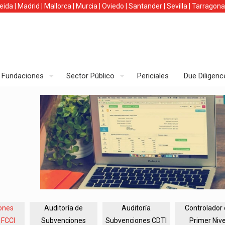
leida
|
Madrid
|
Mallorca
|
Murcia
|
Oviedo
|
Santander
|
Sevilla
|
Tarragona
Fundaciones
Sector Público
Periciales
Due Diligenc
ones
Auditoría de
Auditoría
Controlador
 FCCI
Subvenciones
Subvenciones CDTI
Primer Nive