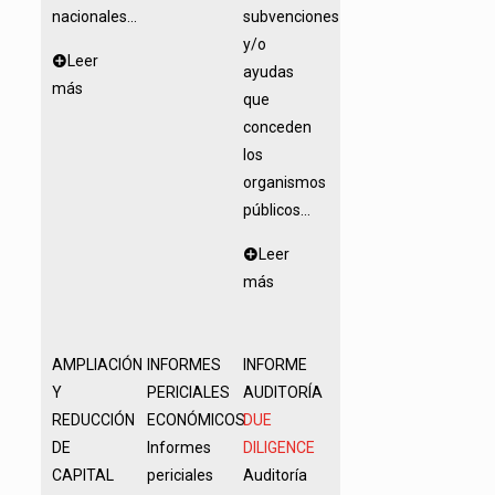
nacionales...
subvenciones
y/o
Leer
ayudas
más
que
conceden
los
organismos
públicos...
Leer
más
AMPLIACIÓN
INFORMES
INFORME
Y
PERICIALES
AUDITORÍA
REDUCCIÓN
ECONÓMICOS
DUE
DE
Informes
DILIGENCE
CAPITAL
periciales
Auditoría