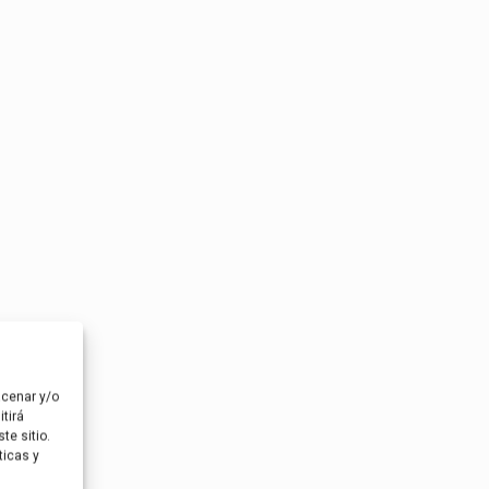
acenar y/o
tirá
te sitio.
ticas y