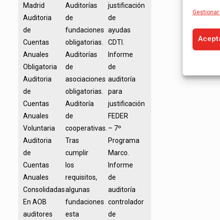
Madrid
Auditorías
justificación
Gestionar 
Auditoria
de
de
de
fundaciones
ayudas
Acept
Cuentas
obligatorias.
CDTI.
Anuales
Auditorías
Informe
Obligatoria
de
de
Auditoria
asociaciones
auditoría
de
obligatorias.
para
Cuentas
Auditoría
justificación
Anuales
de
FEDER
Voluntaria
cooperativas.
– 7º
Auditoria
Tras
Programa
de
cumplir
Marco.
Cuentas
los
Informe
Anuales
requisitos,
de
Consolidadas
algunas
auditoría
En AOB
fundaciones
controlador
auditores
esta
de