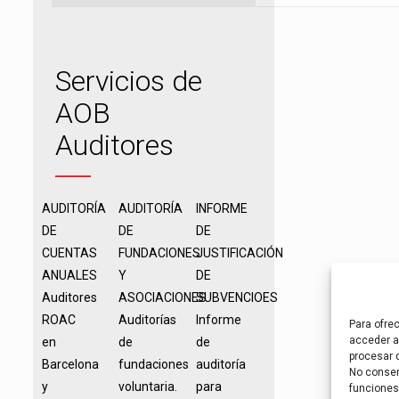
Servicios de
AOB
Auditores
AUDITORÍA
AUDITORÍA
INFORME
DE
DE
DE
CUENTAS
FUNDACIONES
JUSTIFICACIÓN
ANUALES
Y
DE
Auditores
ASOCIACIONES
SUBVENCIOES
ROAC
Auditorías
Informe
Para ofre
acceder a 
en
de
de
procesar 
Barcelona
fundaciones
auditoría
No consent
y
voluntaria.
para
funciones