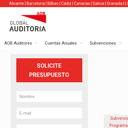
Alicante
|
Barcelona
|
Bilbao
|
Cádiz
|
Canarias
|
Galicia
|
Granada
|
L
AOB Auditores
Cuentas Anuales
Subvenciones
SOLICITE
PRESUPUESTO
Subvenci
Programa