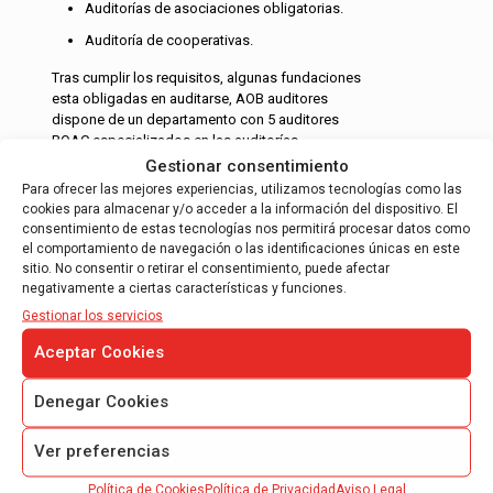
Auditorías de asociaciones obligatorias.
Auditoría de cooperativas.
Tras cumplir los requisitos, algunas fundaciones
esta obligadas en auditarse, AOB auditores
dispone de un departamento con 5 auditores
ROAC especializados en las auditorías…
Gestionar consentimiento
Leer más
Para ofrecer las mejores experiencias, utilizamos tecnologías como las
cookies para almacenar y/o acceder a la información del dispositivo. El
consentimiento de estas tecnologías nos permitirá procesar datos como
el comportamiento de navegación o las identificaciones únicas en este
sitio. No consentir o retirar el consentimiento, puede afectar
negativamente a ciertas características y funciones.
Gestionar los servicios
INFORME DE JUSTIFICACIÓN DE
Aceptar Cookies
SUBVENCIONES
Denegar Cookies
Informe de auditoría para justificación de
ayudas CDTI.
Ver preferencias
Informe de auditoría para justificación
FEDER – 7º Programa Marco.
Política de Cookies
Política de Privacidad
Aviso Legal