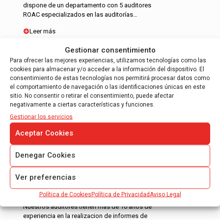
dispone de un departamento con 5 auditores
ROAC especializados en las auditorías…
Leer más
Gestionar consentimiento
Para ofrecer las mejores experiencias, utilizamos tecnologías como las
cookies para almacenar y/o acceder a la información del dispositivo. El
consentimiento de estas tecnologías nos permitirá procesar datos como
el comportamiento de navegación o las identificaciones únicas en este
sitio. No consentir o retirar el consentimiento, puede afectar
negativamente a ciertas características y funciones.
INFORME DE JUSTIFICACIÓN DE
SUBVENCIONES
Gestionar los servicios
Aceptar Cookies
Informe de auditoría para justificación de
ayudas CDTI.
Denegar Cookies
Informe de auditoría para justificación
FEDER – 7º Programa Marco.
Ver preferencias
Informe de auditoría controlador de primer
nivel.
Política de Cookies
Política de Privacidad
Aviso Legal
Nuestros auditores tienen mas de 10 años de
experiencia en la realizacion de informes de