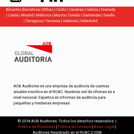
Alicante
|
Barcelona
|
Bilbao
|
Cádiz
|
Canarias
|
Galicia
|
Granada
|
Lleida
|
Madrid
|
Mallorca
|
Murcia
|
Oviedo
|
Santander
|
Sevilla
|
Tarragona
|
Terrassa
|
Valencia
|
Valladolid
AOB Auditores es una empresa de auditoría de cuentas
anuales inscritos en el ROAC. Nuestras red de oficinas es a
nivel nacional. Expertos en informes de auditoría para
pequeñas y medianas empresas.
© 2018 AOB Auditores. Todos los derechos reservados. |
Política de Privacidad
|
Política de Cookies
|
Aviso Legal
|
Auditores Registrado en el ROAC S1058