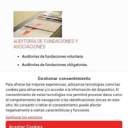
AUDITORÍA DE FUNDACIONES Y
ASOCIACIONES
Auditorías de fundaciones voluntaria.
Auditorías de fundaciones obligatorias.
Auditorías de asociaciones obligatorias.
Gestionar consentimiento
Auditoría de cooperativas.
Para ofrecer las mejores experiencias, utilizamos tecnologías como las
cookies para almacenar y/o acceder a la información del dispositivo. El
Tras cumplir los requisitos, algunas fundaciones
consentimiento de estas tecnologías nos permitirá procesar datos como
esta obligadas en auditarse, AOB auditores
el comportamiento de navegación o las identificaciones únicas en este
dispone de un departamento con 5 auditores
sitio. No consentir o retirar el consentimiento, puede afectar
ROAC especializados en las auditorías…
negativamente a ciertas características y funciones.
Leer más
Gestionar los servicios
Aceptar Cookies