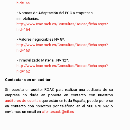
hid=165
• Normas de Adaptación del PGC a empresas
inmobiliarias.
http://www.icac.meh.es/Consultas/Boicac/ficha.aspx?
hid=164
• Valores negociables NV 8ª.
http://www.icac.meh.es/Consultas/Boicac/ficha.aspx?
hid=163
• Inmovilizado Material. NV 12ª.
http://www.icac.meh.es/Consultas/Boicac/ficha.aspx?
hid=162
Contactar con un auditor
Si necesita un auditor ROAC para realizar una auditoría de su
empresa no dude en ponerte en contacto con nuestros
auditores de cuentas
que están en toda España, puede ponerse
en contacto con nosotros por teléfono en el
900 670 682
o
enviarnos un email en
clientesaob@etl.es