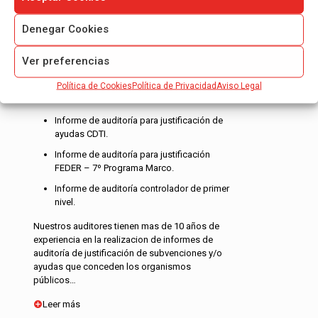
Denegar Cookies
Ver preferencias
INFORME DE JUSTIFICACIÓN DE
Política de Cookies
Política de Privacidad
Aviso Legal
SUBVENCIONES
Informe de auditoría para justificación de
ayudas CDTI.
Informe de auditoría para justificación
FEDER – 7º Programa Marco.
Informe de auditoría controlador de primer
nivel.
Nuestros auditores tienen mas de 10 años de
experiencia en la realizacion de informes de
auditoría de justificación de subvenciones y/o
ayudas que conceden los organismos
públicos…
Leer más