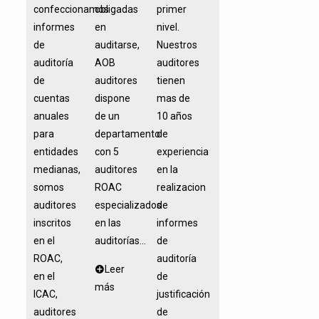
confeccionamos
obligadas
primer
informes
en
nivel.
de
auditarse,
Nuestros
auditoría
AOB
auditores
de
auditores
tienen
cuentas
dispone
mas de
anuales
de un
10 años
para
departamento
de
entidades
con 5
experiencia
medianas,
auditores
en la
somos
ROAC
realizacion
auditores
especializados
de
inscritos
en las
informes
en el
auditorías...
de
ROAC,
auditoría
Leer
en el
de
más
ICAC,
justificación
auditores
de