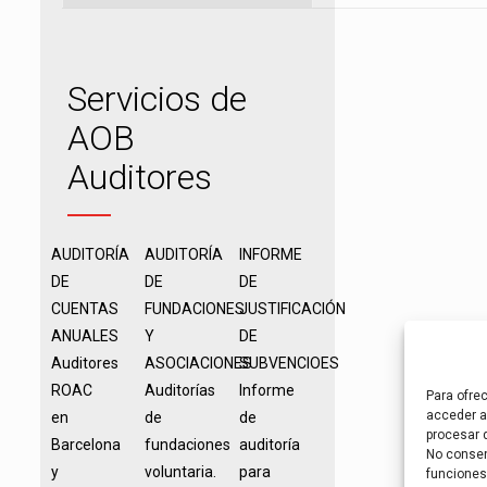
Servicios de
AOB
Auditores
AUDITORÍA
AUDITORÍA
INFORME
DE
DE
DE
CUENTAS
FUNDACIONES
JUSTIFICACIÓN
ANUALES
Y
DE
Auditores
ASOCIACIONES
SUBVENCIOES
ROAC
Auditorías
Informe
Para ofre
acceder a 
en
de
de
procesar 
Barcelona
fundaciones
auditoría
No consent
y
voluntaria.
para
funciones