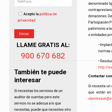
denominado tip
contraprestació
Acepto la
política de
donaciones. De
privacidad
Participación 
patrimonio a la
o entidades pri
LLAME GRATIS AL:
• Implan
normas d
900 670 682
• Resolu
http://w
También te puede
Contactar con
interesar
Si necesita un
Si necesitas los servicios de un
que están en
auditor de cuentas pero este
clientesaob@et
servicio no se adecua a lo que
necesitas, puede que necesites otro