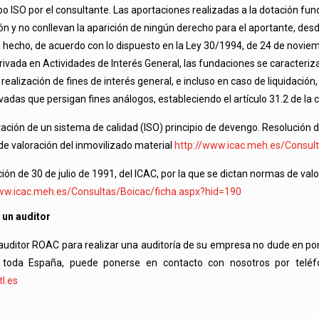
o ISO por el consultante. Las aportaciones realizadas a la dotación fu
n y no conllevan la aparición de ningún derecho para el aportante, des
 hecho, de acuerdo con lo dispuesto en la Ley 30/1994, de 24 de noviemb
Privada en Actividades de Interés General, las fundaciones se caracter
 realización de fines de interés general, e incluso en caso de liquidaci
vadas que persigan fines análogos, estableciendo el artículo 31.2 de la c
tación de un sistema de calidad (ISO) principio de devengo. Resolución de
e valoración del inmovilizado material
http://www.icac.meh.es/Consul
ción de 30 de julio de 1991, del ICAC, por la que se dictan normas de val
ww.icac.meh.es/Consultas/Boicac/ficha.aspx?hid=190
 un auditor
 auditor ROAC para realizar una auditoría de su empresa no dude en p
 toda España, puede ponerse en contacto con nosotros por telé
l.es