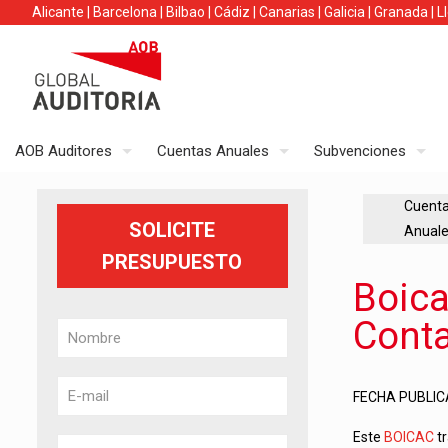
Alicante
|
Barcelona
|
Bilbao
|
Cádiz
|
Canarias
|
Galicia
|
Granada
|
L
AOB Auditores
Cuentas Anuales
Subvenciones
Cuent
SOLICITE
Anual
PRESUPUESTO
Boicac
Conta
FECHA PUBLICA
Este
BOICAC
tr