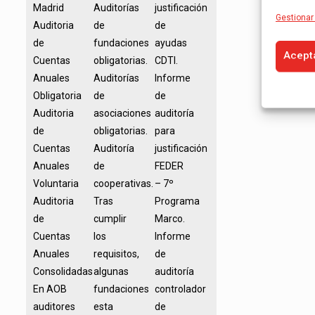
Madrid
Auditorías
justificación
Gestionar 
Auditoria
de
de
de
fundaciones
ayudas
Acept
Cuentas
obligatorias.
CDTI.
Anuales
Auditorías
Informe
Obligatoria
de
de
Auditoria
asociaciones
auditoría
de
obligatorias.
para
Cuentas
Auditoría
justificación
Anuales
de
FEDER
Voluntaria
cooperativas.
– 7º
Auditoria
Tras
Programa
de
cumplir
Marco.
Cuentas
los
Informe
Anuales
requisitos,
de
Consolidadas
algunas
auditoría
En AOB
fundaciones
controlador
auditores
esta
de