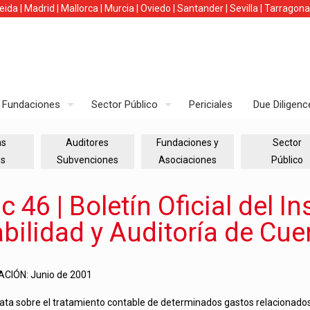
leida
|
Madrid
|
Mallorca
|
Murcia
|
Oviedo
|
Santander
|
Sevilla
|
Tarragona
Fundaciones
Sector Público
Periciales
Due Diligenc
as
Auditores
Fundaciones y
Sector
es
Subvenciones
Asociaciones
Público
 46 | Boletín Oficial del In
bilidad y Auditoría de Cue
CIÓN: Junio de 2001
ata sobre el tratamiento contable de determinados gastos relacionados