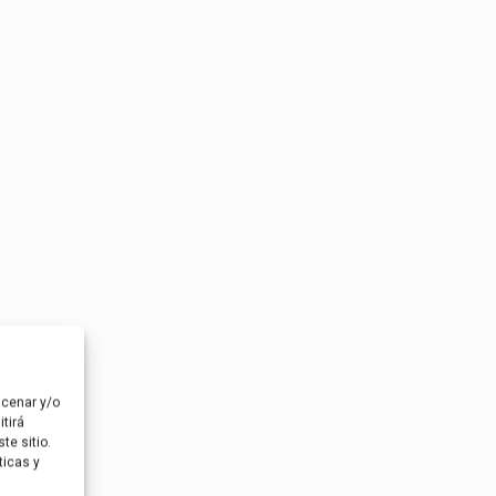
acenar y/o
tirá
te sitio.
ticas y