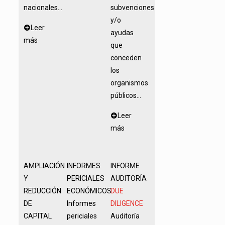
nacionales...
subvenciones
y/o
Leer
ayudas
más
que
conceden
los
organismos
públicos...
Leer
más
AMPLIACIÓN
INFORMES
INFORME
Y
PERICIALES
AUDITORÍA
REDUCCIÓN
ECONÓMICOS
DUE
DE
Informes
DILIGENCE
CAPITAL
periciales
Auditoría