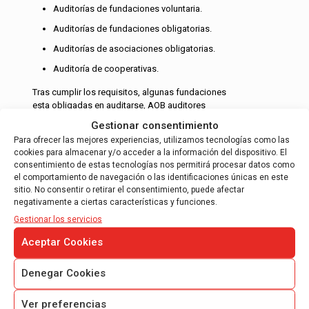
Auditorías de fundaciones voluntaria.
Auditorías de fundaciones obligatorias.
Auditorías de asociaciones obligatorias.
Auditoría de cooperativas.
Tras cumplir los requisitos, algunas fundaciones
esta obligadas en auditarse, AOB auditores
dispone de un departamento con 5 auditores
Gestionar consentimiento
ROAC especializados en las auditorías…
Para ofrecer las mejores experiencias, utilizamos tecnologías como las
cookies para almacenar y/o acceder a la información del dispositivo. El
Leer más
consentimiento de estas tecnologías nos permitirá procesar datos como
el comportamiento de navegación o las identificaciones únicas en este
sitio. No consentir o retirar el consentimiento, puede afectar
negativamente a ciertas características y funciones.
Gestionar los servicios
Aceptar Cookies
INFORME DE JUSTIFICACIÓN DE
Denegar Cookies
SUBVENCIONES
Informe de auditoría para justificación de
Ver preferencias