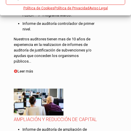
ayudas CDTI.
Política de Cookies
Política de Privacidad
Aviso Legal
Informe de auditoría para justificación
FEDER – 7º Programa Marco.
Informe de auditoría controlador de primer
nivel.
Nuestros auditores tienen mas de 10 años de
experiencia en la realizacion de informes de
auditoría de justificación de subvenciones y/o
ayudas que conceden los organismos
públicos…
Leer más
AMPLIACIÓN Y REDUCCIÓN DE CAPITAL
Informe de auditoría de ampliación de