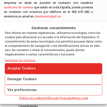
empresa no dude en ponerte en contacto con nuestros
auditores de cuentas
que están en toda España, puede ponerse
en contacto con nosotros por teléfono en el
900 670 682
o
enviarnos un email en
clientesaob@etl.es
Gestionar consentimiento
Para ofrecer las mejores experiencias, utilizamos tecnologías como las
Servicios de AOB Auditores
cookies para almacenar y/o acceder a la información del dispositivo. El
consentimiento de estas tecnologías nos permitirá procesar datos como
el comportamiento de navegación o las identificaciones únicas en este
sitio. No consentir o retirar el consentimiento, puede afectar
negativamente a ciertas características y funciones.
Gestionar los servicios
Aceptar Cookies
AUDITORÍA DE CUENTAS ANUALES
Denegar Cookies
Auditores ROAC en Barcelona y Madrid
Auditoria de Cuentas Anuales Obligatoria
Ver preferencias
Auditoria de Cuentas Anuales Voluntaria
Política de Cookies
Política de Privacidad
Aviso Legal
Auditoria de Cuentas Anuales
Consolidadas