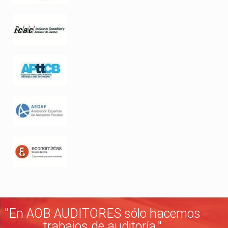
"En AOB AUDITORES sólo hacemos
trabajos de auditoría."