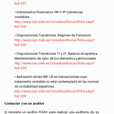
hid=297
• Instrumentos financieros. NR V 9ª Coberturas
contables.
http://www.icac.meh.es/Consultas/Boicac/ficha.aspx?
hid=296
• Disposiciones Transitorias. Régimen de Transición.
http://www.icac.meh.es/Consultas/Boicac/ficha.aspx?
hid=295
• Disposiciones Transitorias 1ª y 2ª. Balance de apertura.
Mantenimiento de valor de los elementos patrimoniales.
http://www.icac.meh.es/Consultas/Boicac/ficha.aspx?
hid=294
• Aplicación de las NIIF-UE en transacciones cuyo
tratamiento contable no está contemplado en las normas
de contabilidad españolas
http://www.icac.meh.es/Consultas/Boicac/ficha.aspx?
hid=293
Contactar con un auditor
Si necesita un auditor ROAC para realizar una auditoría de su