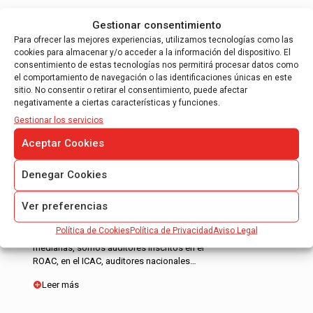
Gestionar consentimiento
Para ofrecer las mejores experiencias, utilizamos tecnologías como las
cookies para almacenar y/o acceder a la información del dispositivo. El
consentimiento de estas tecnologías nos permitirá procesar datos como
el comportamiento de navegación o las identificaciones únicas en este
sitio. No consentir o retirar el consentimiento, puede afectar
AUDITORÍA DE CUENTAS ANUALES
negativamente a ciertas características y funciones.
Gestionar los servicios
Auditores ROAC en Barcelona y Madrid
Aceptar Cookies
Auditoria de Cuentas Anuales Obligatoria
Auditoria de Cuentas Anuales Voluntaria
Denegar Cookies
Auditoria de Cuentas Anuales
Consolidadas
Ver preferencias
En AOB auditores confeccionamos informes de
Política de Cookies
Política de Privacidad
Aviso Legal
auditoría de cuentas anuales para entidades
medianas, somos auditores inscritos en el
ROAC, en el ICAC, auditores nacionales…
Leer más