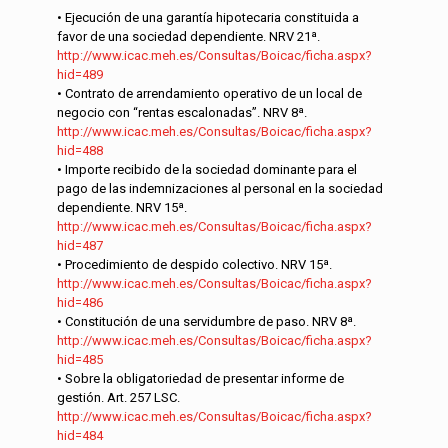
• Ejecución de una garantía hipotecaria constituida a
favor de una sociedad dependiente. NRV 21ª.
http://www.icac.meh.es/Consultas/Boicac/ficha.aspx?
hid=489
• Contrato de arrendamiento operativo de un local de
negocio con “rentas escalonadas”. NRV 8ª.
http://www.icac.meh.es/Consultas/Boicac/ficha.aspx?
hid=488
• Importe recibido de la sociedad dominante para el
pago de las indemnizaciones al personal en la sociedad
dependiente. NRV 15ª.
http://www.icac.meh.es/Consultas/Boicac/ficha.aspx?
hid=487
• Procedimiento de despido colectivo. NRV 15ª.
http://www.icac.meh.es/Consultas/Boicac/ficha.aspx?
hid=486
• Constitución de una servidumbre de paso. NRV 8ª.
http://www.icac.meh.es/Consultas/Boicac/ficha.aspx?
hid=485
• Sobre la obligatoriedad de presentar informe de
gestión. Art. 257 LSC.
http://www.icac.meh.es/Consultas/Boicac/ficha.aspx?
hid=484