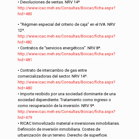
• Devoluciones de ventas. NRV 14ª
http://www.icac.meh.es/Consultas/Boicac/ficha.aspx?
hid=483
• “Régimen especial del criterio de caja” en el IVA. NRV
12ª.
http://www.icac.meh.es/Consultas/Boicac/ficha.aspx?
hid=482
• Contratos de “servicios energéticos”. NRV 8ª.
http://www.icac.meh.es/Consultas/Boicac/ficha.aspx?
hid=481
• Contrato de intercambio de gas entre
comercializadoras del sector. NRV 14ª.
http://www.icac.meh.es/Consultas/Boicac/ficha.aspx?
hid=480
• Importe recibido por una sociedad dominante de una
sociedad dependiente. Tratamiento como ingreso o
como recuperación de la inversión. NRV 9ª.
http://www.icac.meh.es/Consultas/Boicac/ficha.aspx?
hid=479
• RICAC Inmovilizado material e inversiones inmobiliarias.
Definición de inversión inmobiliaria. Costes de
urbanización de un terreno. Derecho de superficie.