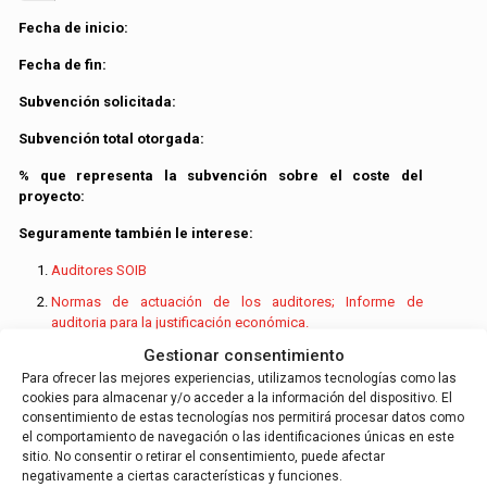
Fecha de inicio:
Fecha de fin:
Subvención solicitada:
Subvención total otorgada:
% que representa la subvención sobre el coste del
proyecto:
Seguramente también le interese:
Auditores SOIB
Normas de actuación de los auditores; Informe de
auditoria para la justificación económica.
Gestionar consentimiento
Modelo del informe de Auditoria SOIB para la justificación
económica de ayudas para poner en práctica procesos de
Para ofrecer las mejores experiencias, utilizamos tecnologías como las
inserción para la ocupación de colectivos vulnerables.
cookies para almacenar y/o acceder a la información del dispositivo. El
consentimiento de estas tecnologías nos permitirá procesar datos como
Contactar con nuestros auditores SOIB
el comportamiento de navegación o las identificaciones únicas en este
sitio. No consentir o retirar el consentimiento, puede afectar
Busque su
oficina de auditoria
más próximo en nuestra
negativamente a ciertas características y funciones.