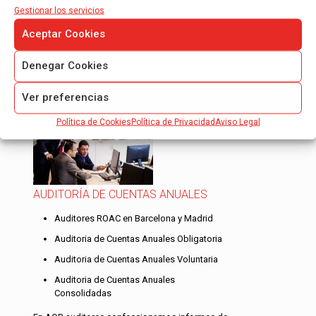
sección de
oficinas
, si prefiere puede ponerse en contacto
Gestionar los servicios
directamente con nosotros por teléfono de forma gratuita en el
900670682
o nos escribe un email a
clientesaob@etl.es
Aceptar Cookies
Denegar Cookies
Servicios de AOB Auditores
Ver preferencias
Política de Cookies
Política de Privacidad
Aviso Legal
AUDITORÍA DE CUENTAS ANUALES
Auditores ROAC en Barcelona y Madrid
Auditoria de Cuentas Anuales Obligatoria
Auditoria de Cuentas Anuales Voluntaria
Auditoria de Cuentas Anuales
Consolidadas