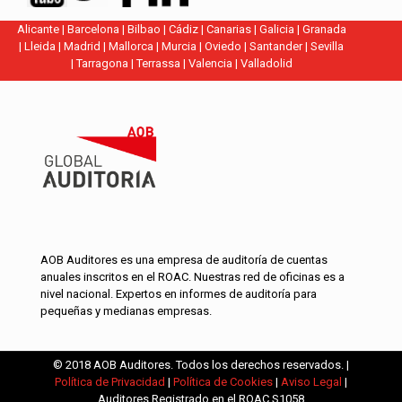
Alicante
|
Barcelona
|
Bilbao
|
Cádiz
|
Canarias
|
Galicia
|
Granada
|
Lleida
|
Madrid
|
Mallorca
|
Murcia
|
Oviedo
|
Santander
|
Sevilla
|
Tarragona
|
Terrassa
|
Valencia
|
Valladolid
AOB Auditores es una empresa de auditoría de cuentas
anuales inscritos en el ROAC. Nuestras red de oficinas es a
nivel nacional. Expertos en informes de auditoría para
pequeñas y medianas empresas.
© 2018 AOB Auditores. Todos los derechos reservados. |
Política de Privacidad
|
Política de Cookies
|
Aviso Legal
|
Auditores Registrado en el ROAC S1058