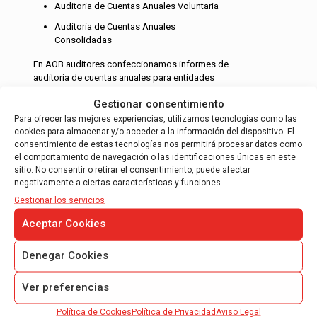
Auditoria de Cuentas Anuales Voluntaria
Auditoria de Cuentas Anuales
Consolidadas
En AOB auditores confeccionamos informes de
auditoría de cuentas anuales para entidades
medianas, somos auditores inscritos en el
Gestionar consentimiento
ROAC, en el ICAC, auditores nacionales…
Para ofrecer las mejores experiencias, utilizamos tecnologías como las
Leer más
cookies para almacenar y/o acceder a la información del dispositivo. El
consentimiento de estas tecnologías nos permitirá procesar datos como
el comportamiento de navegación o las identificaciones únicas en este
sitio. No consentir o retirar el consentimiento, puede afectar
negativamente a ciertas características y funciones.
Gestionar los servicios
Aceptar Cookies
AUDITORÍA DE FUNDACIONES Y
ASOCIACIONES
Denegar Cookies
Auditorías de fundaciones voluntaria.
Ver preferencias
Auditorías de fundaciones obligatorias.
Política de Cookies
Política de Privacidad
Aviso Legal
Auditorías de asociaciones obligatorias.