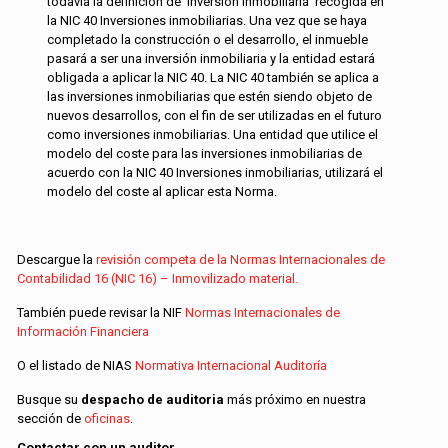
todavía la definición de ‘inversión inmobiliaria’ recogida en
la NIC 40 Inversiones inmobiliarias. Una vez que se haya
completado la construcción o el desarrollo, el inmueble
pasará a ser una inversión inmobiliaria y la entidad estará
obligada a aplicar la NIC 40. La NIC 40 también se aplica a
las inversiones inmobiliarias que estén siendo objeto de
nuevos desarrollos, con el fin de ser utilizadas en el futuro
como inversiones inmobiliarias. Una entidad que utilice el
modelo del coste para las inversiones inmobiliarias de
acuerdo con la NIC 40 Inversiones inmobiliarias, utilizará el
modelo del coste al aplicar esta Norma.
Descargue la
revisión competa de la Normas Internacionales de
Contabilidad 16 (NIC 16) – Inmovilizado material.
También puede revisar la NIF
Normas Internacionales de
Información Financiera
O el listado de NIAS
Normativa Internacional Auditoría
Busque su
despacho de auditoria
más próximo en nuestra
sección de
oficinas
.
Contactar con un auditor