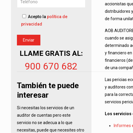
accionistas que
distribuidores
Acepto la
política de
de forma unilat
privacidad
AOB AUDITORES 
cuando se asig
determinado ac
LLAME GRATIS AL:
y financiero e
financieros (de
900 670 682
de una compañí
Las pericias e
También te puede
y auditores co
interesar
para la correct
servicios peric
Si necesitas los servicios de un
Los servicios
auditor de cuentas pero este
servicio no se adecua a lo que
Informes 
necesitas, puede que necesites otro