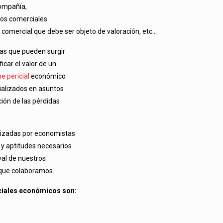
compañía,
dos comerciales
 comercial que debe ser objeto de valoración, etc…
cas que pueden surgir
car el valor de un
e pericial
económico
ializados en asuntos
ción de las pérdidas
alizadas por economistas
 y aptitudes necesarios
val de nuestros
s que colaboramos.
ciales económicos son: