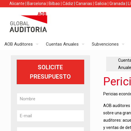
Alicante
|
Barcelona
|
Bilbao
|
Cádiz
|
Canarias
|
Galicia
|
Granada
|
L
AOB Auditores
Cuentas Anuales
Subvenciones
Cuent
SOLICITE
Anual
PRESUPUESTO
Peric
Pericias económ
AOB auditores 
sobre una gran
auditores: acu
y ventas de de