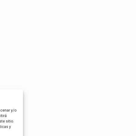
acenar y/o
tirá
te sitio.
ticas y