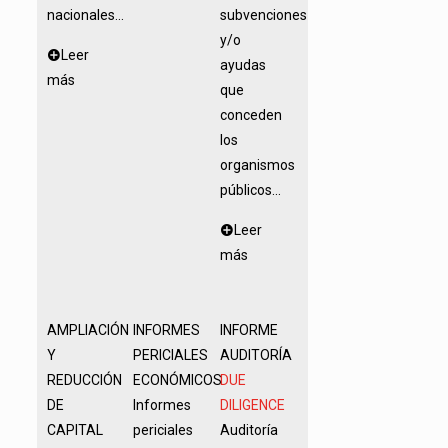
nacionales...
subvenciones
y/o
Leer
ayudas
más
que
conceden
los
organismos
públicos...
Leer
más
AMPLIACIÓN
INFORMES
INFORME
Y
PERICIALES
AUDITORÍA
REDUCCIÓN
ECONÓMICOS
DUE
DE
Informes
DILIGENCE
CAPITAL
periciales
Auditoría