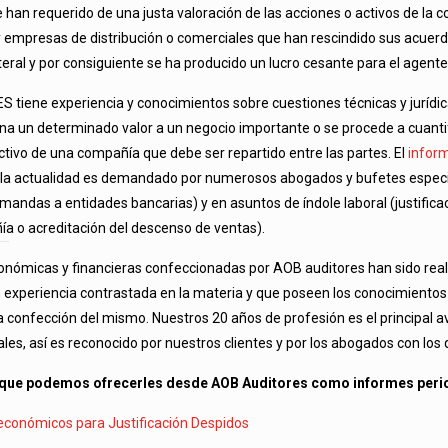
 han requerido de una justa valoración de las acciones o activos de la 
 y empresas de distribución o comerciales que han rescindido sus acuer
eral y por consiguiente se ha producido un lucro cesante para el agente
tiene experiencia y conocimientos sobre cuestiones técnicas y jurídi
na un determinado valor a un negocio importante o se procede a cuantifi
tivo de una compañía que debe ser repartido entre las partes. El
inform
n la actualidad es demandado por numerosos abogados y bufetes espec
mandas a entidades bancarias) y en asuntos de índole laboral (justifica
a o acreditación del descenso de ventas).
conómicas y financieras confeccionadas por AOB auditores han sido re
n experiencia contrastada en la materia y que poseen los conocimientos
a confección del mismo. Nuestros 20 años de profesión es el principal a
iales, así es reconocido por nuestros clientes y por los abogados con lo
 que podemos ofrecerles desde AOB Auditores como informes peri
económicos para Justificación Despidos