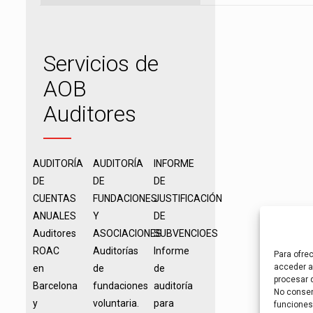
Servicios de
AOB
Auditores
AUDITORÍA
AUDITORÍA
INFORME
DE
DE
DE
CUENTAS
FUNDACIONES
JUSTIFICACIÓN
ANUALES
Y
DE
Auditores
ASOCIACIONES
SUBVENCIOES
ROAC
Auditorías
Informe
Para ofre
acceder a 
en
de
de
procesar 
Barcelona
fundaciones
auditoría
No consent
y
voluntaria.
para
funciones