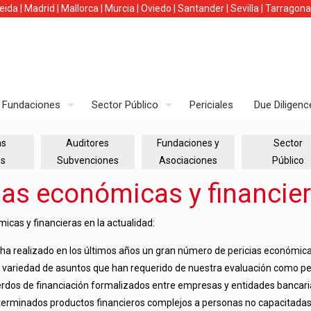
leida
|
Madrid
|
Mallorca
|
Murcia
|
Oviedo
|
Santander
|
Sevilla
|
Tarragona
Fundaciones
Sector Público
Periciales
Due Diligenc
as
Auditores
Fundaciones y
Sector
es
Subvenciones
Asociaciones
Público
ias económicas y financier
icas y financieras en la actualidad:
ha realizado en los últimos años un gran número de pericias económicas
 variedad de asuntos que han requerido de nuestra evaluación como pe
erdos de financiación formalizados entre empresas y entidades bancari
terminados productos financieros complejos a personas no capacitadas,