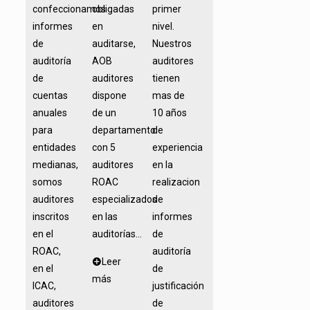
confeccionamos
obligadas
primer
informes
en
nivel.
de
auditarse,
Nuestros
auditoría
AOB
auditores
de
auditores
tienen
cuentas
dispone
mas de
anuales
de un
10 años
para
departamento
de
entidades
con 5
experiencia
medianas,
auditores
en la
somos
ROAC
realizacion
auditores
especializados
de
inscritos
en las
informes
en el
auditorías...
de
ROAC,
auditoría
Leer
en el
de
más
ICAC,
justificación
auditores
de