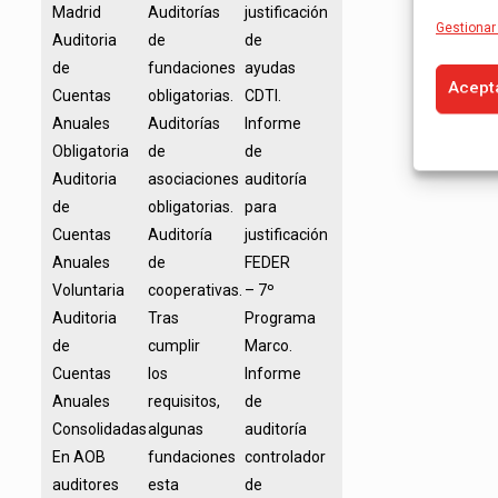
Madrid
Auditorías
justificación
Gestionar 
Auditoria
de
de
de
fundaciones
ayudas
Acept
Cuentas
obligatorias.
CDTI.
Anuales
Auditorías
Informe
Obligatoria
de
de
Auditoria
asociaciones
auditoría
de
obligatorias.
para
Cuentas
Auditoría
justificación
Anuales
de
FEDER
Voluntaria
cooperativas.
– 7º
Auditoria
Tras
Programa
de
cumplir
Marco.
Cuentas
los
Informe
Anuales
requisitos,
de
Consolidadas
algunas
auditoría
En AOB
fundaciones
controlador
auditores
esta
de