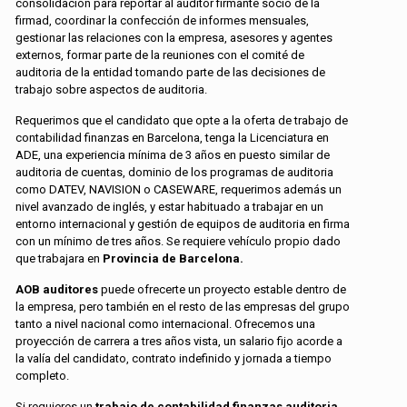
consolidación para reportar al auditor firmante socio de la
firmad, coordinar la confección de informes mensuales,
gestionar las relaciones con la empresa, asesores y agentes
externos, formar parte de la reuniones con el comité de
auditoria de la entidad tomando parte de las decisiones de
trabajo sobre aspectos de auditoria.
Requerimos que el candidato que opte a la oferta de trabajo de
contabilidad finanzas en Barcelona, tenga la Licenciatura en
ADE, una experiencia mínima de 3 años en puesto similar de
auditoria de cuentas, dominio de los programas de auditoria
como DATEV, NAVISION o CASEWARE, requerimos además un
nivel avanzado de inglés, y estar habituado a trabajar en un
entorno internacional y gestión de equipos de auditoria en firma
con un mínimo de tres años. Se requiere vehículo propio dado
que trabajara en
Provincia de Barcelona.
AOB auditores
puede ofrecerte un proyecto estable dentro de
la empresa, pero también en el resto de las empresas del grupo
tanto a nivel nacional como internacional. Ofrecemos una
proyección de carrera a tres años vista, un salario fijo acorde a
la valía del candidato, contrato indefinido y jornada a tiempo
completo.
Si requieres un
trabajo de contabilidad finanzas auditoria