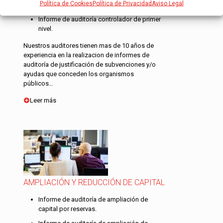
Política de Cookies
Política de Privacidad
Aviso Legal
FEDER – 7º Programa Marco.
Informe de auditoría controlador de primer
nivel.
Nuestros auditores tienen mas de 10 años de
experiencia en la realizacion de informes de
auditoría de justificación de subvenciones y/o
ayudas que conceden los organismos
públicos…
Leer más
AMPLIACIÓN Y REDUCCIÓN DE CAPITAL
Informe de auditoría de ampliación de
capital por reservas.