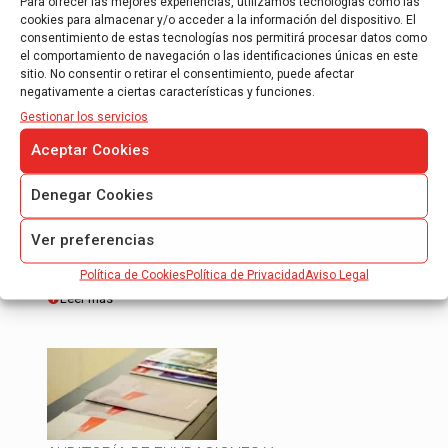
Para ofrecer las mejores experiencias, utilizamos tecnologías como las
cookies para almacenar y/o acceder a la información del dispositivo. El
AUDITORÍA DE CUENTAS ANUALES
consentimiento de estas tecnologías nos permitirá procesar datos como
el comportamiento de navegación o las identificaciones únicas en este
Auditores ROAC en Barcelona y Madrid
sitio. No consentir o retirar el consentimiento, puede afectar
negativamente a ciertas características y funciones.
Auditoria de Cuentas Anuales Obligatoria
Gestionar los servicios
Auditoria de Cuentas Anuales Voluntaria
Aceptar Cookies
Auditoria de Cuentas Anuales
Consolidadas
Denegar Cookies
En AOB auditores confeccionamos informes de
auditoría de cuentas anuales para entidades
Ver preferencias
medianas, somos auditores inscritos en el
ROAC, en el ICAC, auditores nacionales…
Política de Cookies
Política de Privacidad
Aviso Legal
Leer más