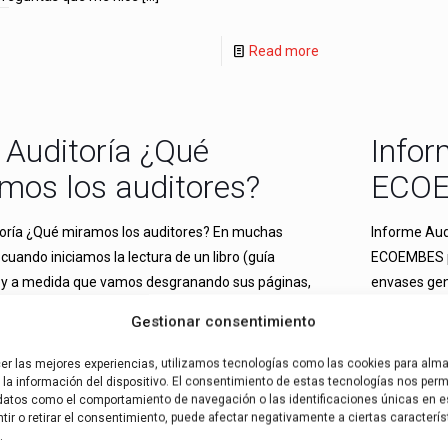
Read more
 Auditoría ¿Qué
Infor
mos los auditores?
ECO
toría ¿Qué miramos los auditores? En muchas
Informe Aud
cuando iniciamos la lectura de un libro (guía
ECOEMBES pa
, y a medida que vamos desgranando sus páginas,
envases ge
de
[…]
Gestionar consentimiento
Read more
cer las mejores experiencias, utilizamos tecnologías como las cookies para alm
la información del dispositivo. El consentimiento de estas tecnologías nos permi
datos como el comportamiento de navegación o las identificaciones únicas en es
ir o retirar el consentimiento, puede afectar negativamente a ciertas caracterís
.