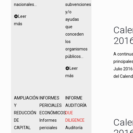
nacionales...
subvenciones
y/o
Leer
ayudas
más
que
Cale
conceden
201
los
organismos
A continua
públicos...
principale
Leer
Julio 2016
más
del Calend
AMPLIACIÓN
INFORMES
INFORME
Y
PERICIALES
AUDITORÍA
REDUCCIÓN
ECONÓMICOS
DUE
Cale
DE
Informes
DILIGENCE
CAPITAL
periciales
Auditoría