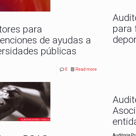
Audit
para 
tores para
depor
enciones de ayudas a
ersidades públicas
0
Read more
Audit
Asoci
entid
Auditoria P