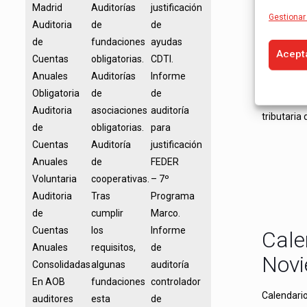
Cale
Madrid
Auditorías
justificación
Gestionar 
Auditoria
de
de
201
de
fundaciones
ayudas
Acept
Cuentas
obligatorias.
CDTI.
A continua
Anuales
Auditorías
Informe
principale
Obligatoria
de
de
Enero 2017
Auditoria
asociaciones
auditoría
tributaria
de
obligatorias.
para
Cuentas
Auditoría
justificación
Anuales
de
FEDER
Voluntaria
cooperativas.
– 7º
Auditoria
Tras
Programa
de
cumplir
Marco.
Cuentas
los
Informe
Cale
Anuales
requisitos,
de
Novi
Consolidadas
algunas
auditoría
En AOB
fundaciones
controlador
Calendario
auditores
esta
de