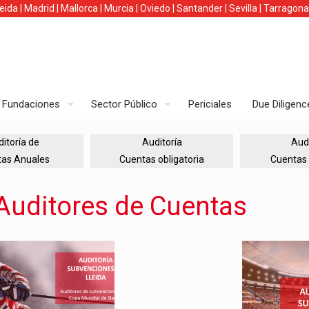
leida
|
Madrid
|
Mallorca
|
Murcia
|
Oviedo
|
Santander
|
Sevilla
|
Tarragona
Fundaciones
Sector Público
Periciales
Due Diligenc
itoría de
Auditoría
Audi
tas Anuales
Cuentas obligatoria
Cuentas 
Auditores de Cuentas