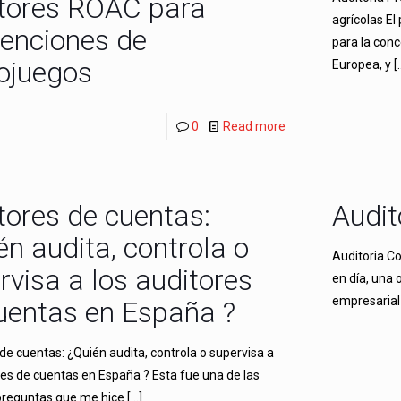
tores ROAC para
agrícolas El
enciones de
para la con
ojuegos
Europea, y
[
0
Read more
tores de cuentas:
Audit
én audita, controla o
Auditoria Co
rvisa a los auditores
en día, una
empresarial 
uentas en España ?
de cuentas: ¿Quién audita, controla o supervisa a
res de cuentas en España ? Esta fue una de las
preguntas que me hice
[…]