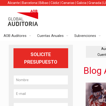
Alicante
|
Barcelona
|
Bilbao
|
Cádiz
|
Canarias
|
Galicia
|
Granada
|
L
AOB Auditores
Cuentas Anuales
Subvenciones
Aud
SOLICITE
Cuen
PRESUPUESTO
Blog 