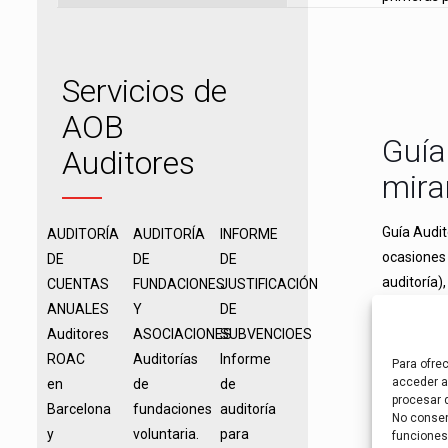
Servicios de
AOB
Guía
Auditores
mira
Guía Audi
AUDITORÍA
AUDITORÍA
INFORME
ocasiones 
DE
DE
DE
auditoría)
CUENTAS
FUNDACIONES
JUSTIFICACIÓN
[…]
ANUALES
Y
DE
Auditores
ASOCIACIONES
SUBVENCIOES
ROAC
Auditorías
Informe
Para ofre
acceder a 
en
de
de
procesar 
Barcelona
fundaciones
auditoría
No consent
y
voluntaria.
para
funciones