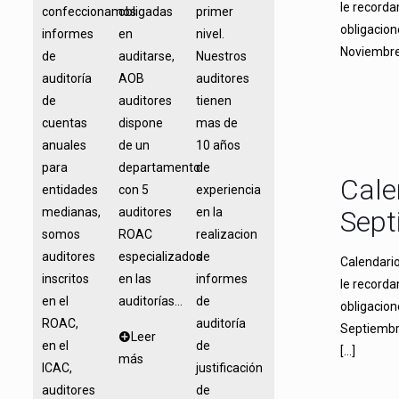
le recorda
confeccionamos
obligadas
primer
obligacion
informes
en
nivel.
Noviembre
de
auditarse,
Nuestros
auditoría
AOB
auditores
de
auditores
tienen
cuentas
dispone
mas de
anuales
de un
10 años
para
departamento
de
Cale
entidades
con 5
experiencia
medianas,
auditores
en la
Sept
somos
ROAC
realizacion
auditores
especializados
de
Calendario
inscritos
en las
informes
le recorda
en el
auditorías...
de
obligacion
ROAC,
auditoría
Septiembr
Leer
en el
de
[…]
más
ICAC,
justificación
auditores
de