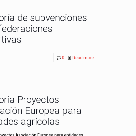
oría de subvenciones
federaciones
tivas
0
Read more
oria Proyectos
ación Europea para
ades agrícolas
royectos Asociación Europea para entidades