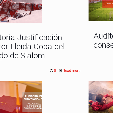
Audit
toria Justificación
conse
tor Lleida Copa del
o de Slalom
0
Read more