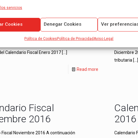
ndario Fiscal Enero
Calen
los servicios
7
Dici
ar Cookies
Denegar Cookies
Ver preferencia
ción le recordamos el cumplimiento de las
Calendario 
s obligaciones tributarias a lo largo del mes de
le recordamo
Política de Cookies
Política de Privacidad
Aviso Legal
 mediante la presentación de la Agencia
obligaciones
 del Calendario Fiscal Enero 2017
[…]
Diciembre 2
tributaria
[…
Read more
ndario Fiscal
Calen
embre 2016
2016
 Fiscal Noviembre 2016 A continuación
Calendario 