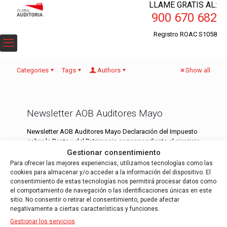
LLAME GRATIS AL:
900 670 682
Registro ROAC S1058
Categories
Tags
Authors
Show all
Newsletter AOB Auditores Mayo
Newsletter AOB Auditores Mayo Declaración del Impuesto
sobre la Renta y del Patrimonio correspondiente al ejercicio
2011 Esta newsletter la hemos confeccionado
Gestionar consentimiento
específicamente para ayudar a
[…]
Para ofrecer las mejores experiencias, utilizamos tecnologías como las
cookies para almacenar y/o acceder a la información del dispositivo. El
consentimiento de estas tecnologías nos permitirá procesar datos como
Read more
el comportamiento de navegación o las identificaciones únicas en este
sitio. No consentir o retirar el consentimiento, puede afectar
negativamente a ciertas características y funciones.
Gestionar los servicios