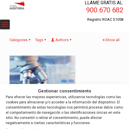
LLAME GRATIS AL:
900 670 682
Registro ROAC S1058
Categories
Tags
Authors
Show all
Gestionar consentimiento
Para ofrecer las mejores experiencias, utilizamos tecnologías como las
cookies para almacenar y/o acceder a la información del dispositivo. El
consentimiento de estas tecnologías nos permitirá procesar datos como
el comportamiento de navegación o las identificaciones únicas en este
La Importancia de la Auditoría en las
sitio. No consentir o retirar el consentimiento, puede afectar
Subvenciones Ris3cat
negativamente a ciertas características y funciones.