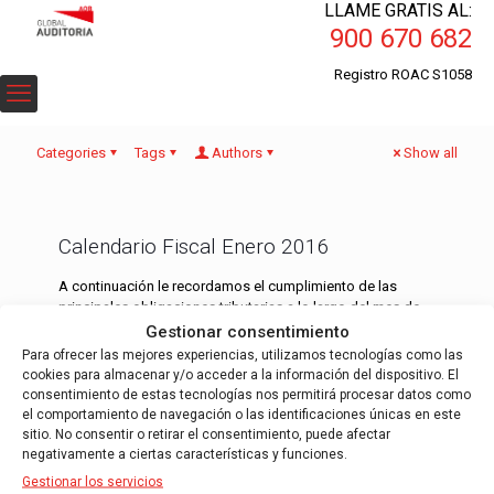
LLAME GRATIS AL:
900 670 682
Registro ROAC S1058
Categories
Tags
Authors
Show all
Calendario Fiscal Enero 2016
A continuación le recordamos el cumplimiento de las
principales obligaciones tributarias a lo largo del mes de
Enero 2016 mediante la presentación de la Agencia
Gestionar consentimiento
tributaria del Calendario Fiscal
[…]
Para ofrecer las mejores experiencias, utilizamos tecnologías como las
cookies para almacenar y/o acceder a la información del dispositivo. El
consentimiento de estas tecnologías nos permitirá procesar datos como
Read more
el comportamiento de navegación o las identificaciones únicas en este
sitio. No consentir o retirar el consentimiento, puede afectar
negativamente a ciertas características y funciones.
Gestionar los servicios